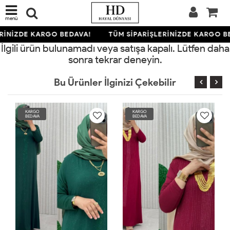
menü
RİNİZDE KARGO BEDAVA!
TÜM SİPARİŞLERİNİZDE KARGO B
İlgili ürün bulunamadı veya satışa kapalı. Lütfen daha
sonra tekrar deneyin.
Bu Ürünler İlginizi Çekebilir
KARGO
KARGO
BEDAVA
BEDAVA