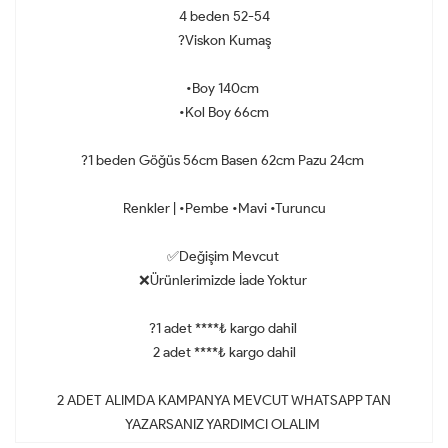
4 beden 52-54
?Viskon Kumaş
•Boy 140cm
•Kol Boy 66cm
?1 beden Göğüs 56cm Basen 62cm Pazu 24cm
Renkler | •Pembe •Mavi •Turuncu
✅Değişim Mevcut
❌Ürünlerimizde İade Yoktur
?1 adet ****₺ kargo dahil
2 adet ****₺ kargo dahil
2 ADET ALIMDA KAMPANYA MEVCUT WHATSAPP TAN
YAZARSANIZ YARDIMCI OLALIM