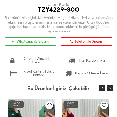
Ürün Kodu
TZY4229-800
Bu ürünün siparişini sizin yerinize Müşteri Hizmetleri veya WhatsApp
ekibimizin oluşturmasını isterseniz yukarıda yazan Ürün Kodu'nu
aşağıdaki butonlara tıkladıktan sonra ekibimizle görüştüğünüzde
paylaşabilirsiniz.
Whatsapp ile Sipariş
Telefon ile Sipariş
Güvenli Alışveriş
Hızlı Kargo İmkanı
İmkanı
Kredi Kartına Taksit
Kapıda Ödeme İmkanı
İmkanı
Bu Ürünler İlginizi Çekebilir
KARGO
KARGO
BEDAVA
BEDAVA