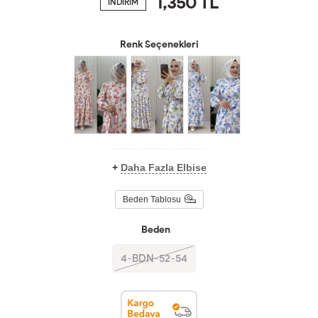
1,350
TL
İNDİRİM
Renk Seçenekleri
+
Daha Fazla Elbise
Beden Tablosu
Beden
4-BDN-52-54