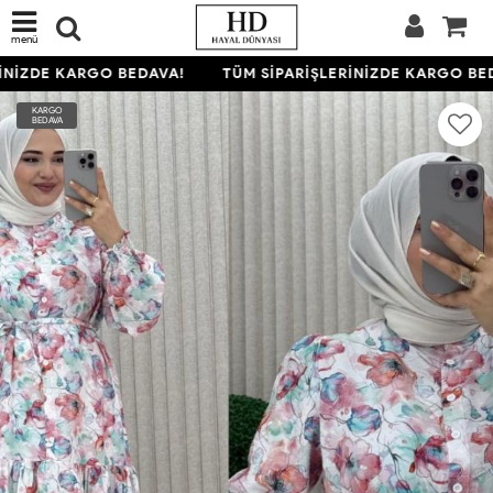
menü
NİZDE KARGO BEDAVA!
TÜM SİPARİŞLERİNİZDE KARGO BED
KARGO
BEDAVA