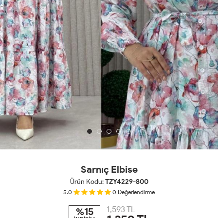
Sarnıç Elbise
Ürün Kodu:
TZY4229-800
5.0
0
Değerlendirme
1,593 TL
%15