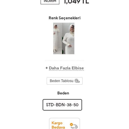
1,049
TL
İNDİRİM
Renk Seçenekleri
+
Daha Fazla Elbise
Beden Tablosu
Beden
STD-BDN-38-50