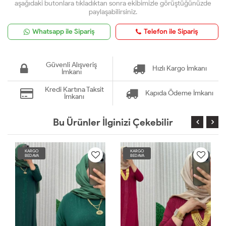
aşağıdaki butonlara tıkladıktan sonra ekibimizle görüştüğünüzde
paylaşabilirsiniz.
Whatsapp ile Sipariş
Telefon ile Sipariş
Güvenli Alışveriş
Hızlı Kargo İmkanı
İmkanı
Kredi Kartına Taksit
Kapıda Ödeme İmkanı
İmkanı
Bu Ürünler İlginizi Çekebilir
KARGO
KARGO
BEDAVA
BEDAVA