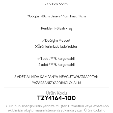
•Kol Boy 65cm
?Göğüs 48cm Basen 44cm Pazu 17cm
Renkler | •Siyah •Taş
✅Değişim Mevcut
❌Ürünlerimizde İade Yoktur
✅1 adet ***₺ kargo dahil
2 adet ****₺ kargo dahil
2 ADET ALIMDA KAMPANYA MEVCUT WHATSAPP TAN
YAZARSANIZ YARDIMCI OLALIM
Ürün Kodu
TZY4164-100
Bu ürünün siparişini sizin yerinize Müşteri Hizmetleri veya WhatsApp
ekibimizin oluşturmasını isterseniz yukarıda yazan Ürün Kodu'nu