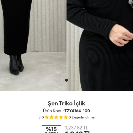
Şen Triko İçlik
Ürün Kodu:
TZY4164-100
5.0
0
Değerlendirme
1,237.82 TL
%15