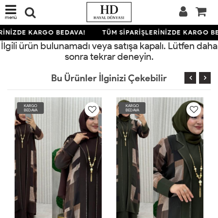
menü
RİNİZDE KARGO BEDAVA!
TÜM SİPARİŞLERİNİZDE KARGO B
İlgili ürün bulunamadı veya satışa kapalı. Lütfen daha
sonra tekrar deneyin.
Bu Ürünler İlginizi Çekebilir
KARGO
KARGO
BEDAVA
BEDAVA