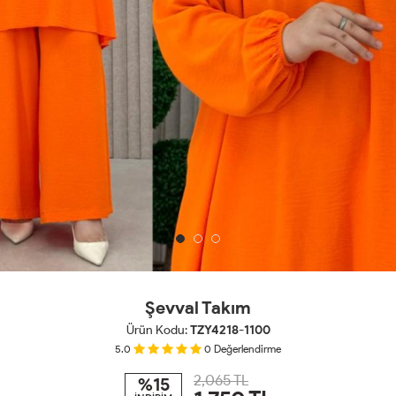
Şevval Takım
Ürün Kodu:
TZY4218-1100
5.0
0
Değerlendirme
2,065 TL
%15