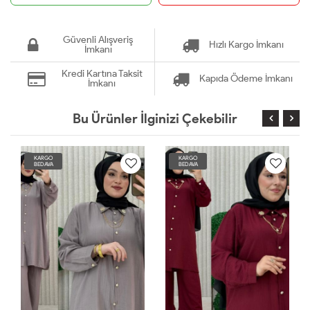
Güvenli Alışveriş
Hızlı Kargo İmkanı
İmkanı
Kredi Kartına Taksit
Kapıda Ödeme İmkanı
İmkanı
Bu Ürünler İlginizi Çekebilir
KARGO
KARGO
BEDAVA
BEDAVA