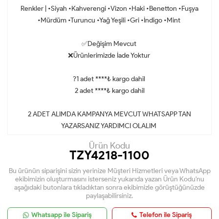
Renkler | •Siyah •Kahverengi •Vizon •Haki •Benetton •Fuşya
•Mürdüm •Turuncu •Yağ Yeşili •Gri •İndigo •Mint
✅Değişim Mevcut
❌Ürünlerimizde İade Yoktur
?1 adet ****₺ kargo dahil
2 adet ****₺ kargo dahil
2 ADET ALIMDA KAMPANYA MEVCUT WHATSAPP TAN
YAZARSANIZ YARDIMCI OLALIM
Ürün Kodu
TZY4218-1100
Bu ürünün siparişini sizin yerinize Müşteri Hizmetleri veya WhatsApp
ekibimizin oluşturmasını isterseniz yukarıda yazan Ürün Kodu'nu
aşağıdaki butonlara tıkladıktan sonra ekibimizle görüştüğünüzde
paylaşabilirsiniz.
Whatsapp ile Sipariş
Telefon ile Sipariş