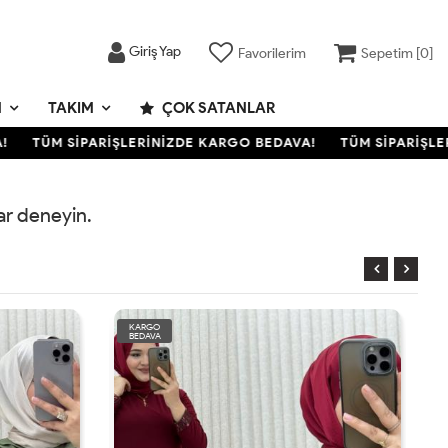
Giriş Yap
Favorilerim
Sepetim [
0
]
M
TAKIM
ÇOK SATANLAR
TÜM SİPARİŞLERİNİZDE KARGO BEDAVA!
TÜM SİPARİŞLER
rar deneyin.
KARGO
BEDAVA