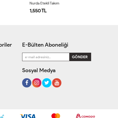
Nurda Etekli Takım
Nu
1,550 TL
1
riler
E-Bülten Aboneliği
Sosyal Medya