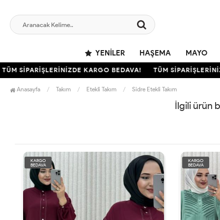
YENILER
HAŞEMA
MAYO
ÜM SİPARİŞLERİNİZDE KARGO BEDAVA!
TÜM SİPARİŞLERİNİZ
Anasayfa
Takım
Etekli Takım
Sidre Etekli Takım
İlgili ürün
KARGO
KARGO
BEDAVA
BEDAVA