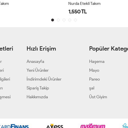
Takım
Nurda Etekli Takım
1,550 TL
tleri
Hızlı Erişim
Popüler Katego
ar
Anasayfa
Haşema
eri
Yeni Ürünler
Mayo
gileri
İndirimdeki Ürünler
Pareo
rı
Sipariş Takip
şal
eşmesi
Hakkımızda
Üst Giyim