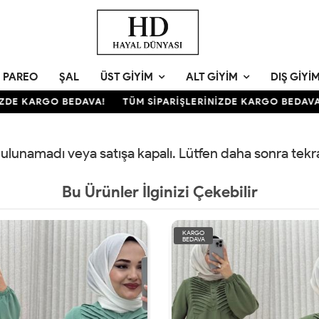
PAREO
ŞAL
ÜST GIYIM
ALT GIYIM
DIŞ GIYI
DE KARGO BEDAVA!
TÜM SİPARİŞLERİNİZDE KARGO BEDAVA!
 bulunamadı veya satışa kapalı. Lütfen daha sonra tek
Bu Ürünler İlginizi Çekebilir
KARGO
BEDAVA