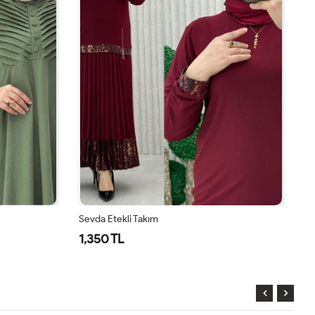
Sevda Etekli Takım
Be
1,350 TL
1