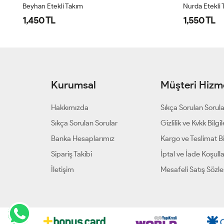
Beyhan Etekli Takım
Nurda Etekli 
1,450 TL
1,550 TL
Kurumsal
Müşteri Hizme
Hakkımızda
Sıkça Sorulan Sorul
Sıkça Sorulan Sorular
Gizlilik ve Kvkk Bilgil
Banka Hesaplarımız
Kargo ve Teslimat Bil
Sipariş Takibi
İptal ve İade Koşulla
İletişim
Mesafeli Satış Sözl