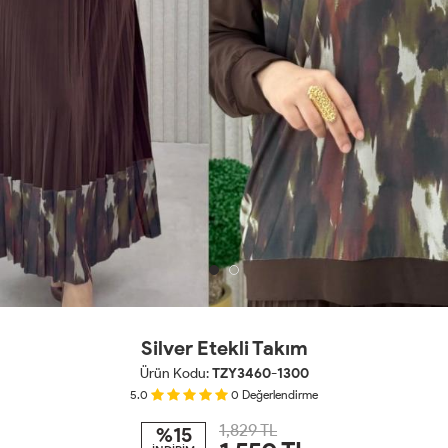
Silver Etekli Takım
Ürün Kodu:
TZY3460-1300
5.0
0
Değerlendirme
1,829 TL
%15