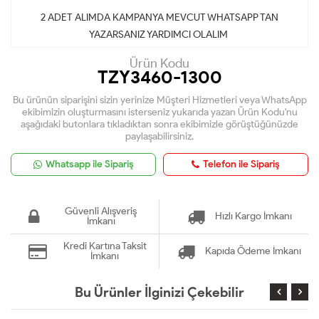
2 ADET ALIMDA KAMPANYA MEVCUT WHATSAPP TAN
YAZARSANIZ YARDIMCI OLALIM
Ürün Kodu
TZY3460-1300
Bu ürünün siparişini sizin yerinize Müşteri Hizmetleri veya WhatsApp
ekibimizin oluşturmasını isterseniz yukarıda yazan Ürün Kodu'nu
aşağıdaki butonlara tıkladıktan sonra ekibimizle görüştüğünüzde
paylaşabilirsiniz.
Whatsapp ile Sipariş
Telefon ile Sipariş
Güvenli Alışveriş
Hızlı Kargo İmkanı
İmkanı
Kredi Kartına Taksit
Kapıda Ödeme İmkanı
İmkanı
Bu Ürünler İlginizi Çekebilir