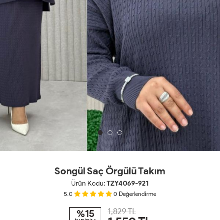
Songül Saç Örgülü Takım
Ürün Kodu:
TZY4069-921
5.0
0
Değerlendirme
1,829 TL
%15