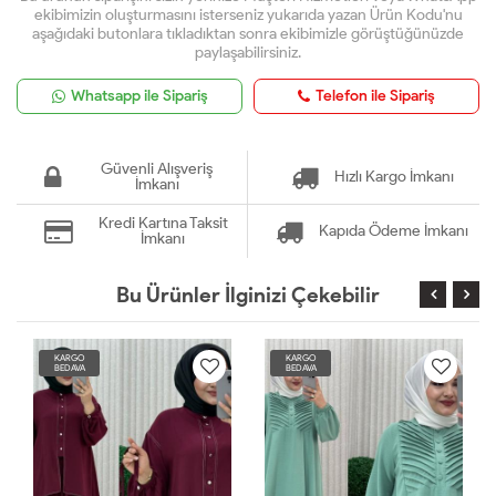
ekibimizin oluşturmasını isterseniz yukarıda yazan Ürün Kodu'nu
aşağıdaki butonlara tıkladıktan sonra ekibimizle görüştüğünüzde
paylaşabilirsiniz.
Whatsapp ile Sipariş
Telefon ile Sipariş
Güvenli Alışveriş
Hızlı Kargo İmkanı
İmkanı
Kredi Kartına Taksit
Kapıda Ödeme İmkanı
İmkanı
Bu Ürünler İlginizi Çekebilir
KARGO
KARGO
BEDAVA
BEDAVA