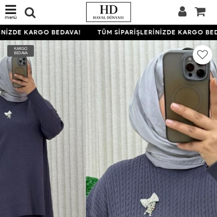
menü
NİZDE KARGO BEDAVA!
TÜM SİPARİŞLERİNİZDE KARGO BED
KARGO
BEDAVA