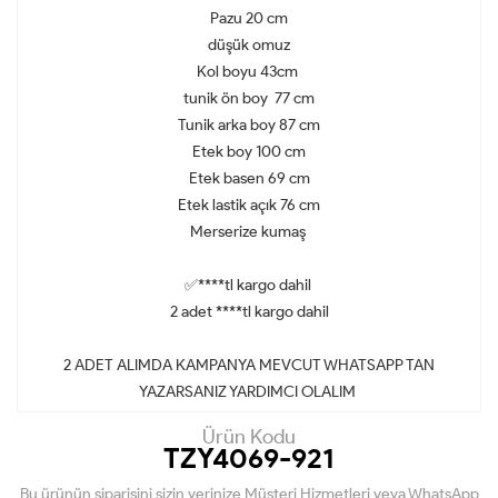
Pazu 20 cm
düşük omuz
Kol boyu 43cm
tunik ön boy 77 cm
Tunik arka boy 87 cm
Etek boy 100 cm
Etek basen 69 cm
Etek lastik açık 76 cm
Merserize kumaş
✅****tl kargo dahil
2 adet ****tl kargo dahil
2 ADET ALIMDA KAMPANYA MEVCUT WHATSAPP TAN
YAZARSANIZ YARDIMCI OLALIM
Ürün Kodu
TZY4069-921
Bu ürünün siparişini sizin yerinize Müşteri Hizmetleri veya WhatsApp