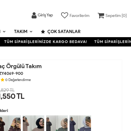
Giriş Yap
Favorilerim
Sepetim [
0
]
M
TAKIM
ÇOK SATANLAR
ÜM SİPARİŞLERİNİZDE KARGO BEDAVA!
TÜM SİPARİŞLERİNİZ
aç Örgülü Takım
ZY4069-900
0
Değerlendirme
,829 TL
1,550
TL
leri