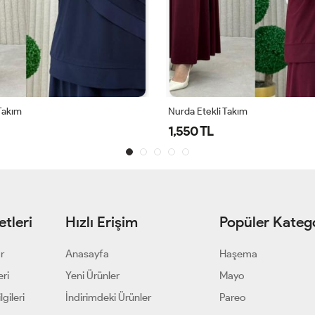
Takım
Nurda Etekli Takım
1,550 TL
tleri
Hızlı Erişim
Popüler Katego
ar
Anasayfa
Haşema
eri
Yeni Ürünler
Mayo
gileri
İndirimdeki Ürünler
Pareo