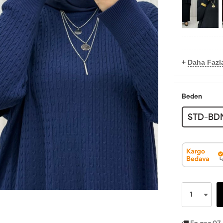
+
Daha Fazla
Beden
STD-BD