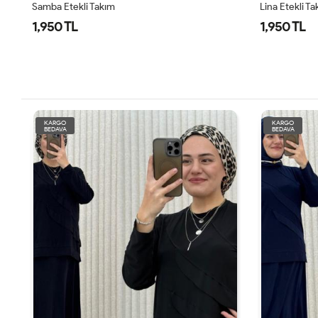
Samba Etekli Takım
Lina Etekli T
1,950 TL
1,950 TL
KARGO
KARGO
BEDAVA
BEDAVA