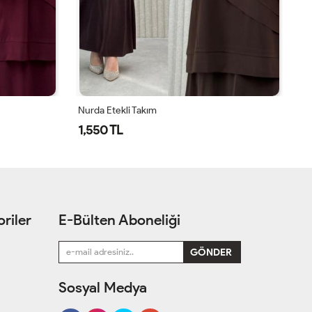
Nurda Etekli Takım
Nu
1,550 TL
1
riler
E-Bülten Aboneliği
Sosyal Medya