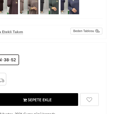
Beden Tablosu
 Etekli Takım
N-38-52
SEPETE EKLE