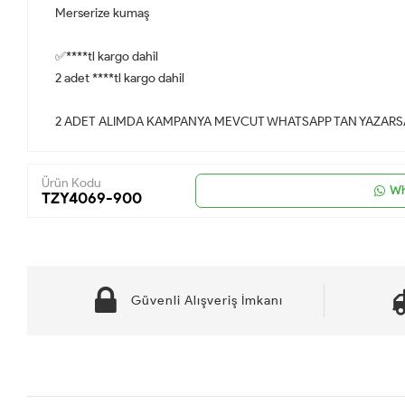
Merserize kumaş
✅****tl kargo dahil
2 adet ****tl kargo dahil
2 ADET ALIMDA KAMPANYA MEVCUT WHATSAPP TAN YAZARSA
Ürün Kodu
Wh
TZY4069-900
Güvenli Alışveriş İmkanı