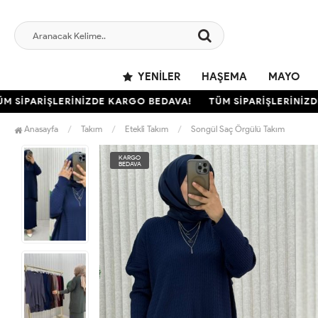
YENILER
HAŞEMA
MAYO
SİPARİŞLERİNİZDE KARGO BEDAVA!
TÜM SİPARİŞLERİNİZDE 
Anasayfa
Takım
Etekli Takım
Songül Saç Örgülü Takım
KARGO
BEDAVA