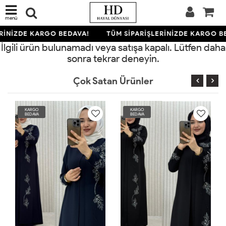
menü
RİNİZDE KARGO BEDAVA!
TÜM SİPARİŞLERİNİZDE KARGO B
İlgili ürün bulunamadı veya satışa kapalı. Lütfen daha
sonra tekrar deneyin.
Çok Satan Ürünler
KARGO
KARGO
BEDAVA
BEDAVA