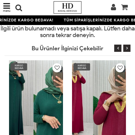
menü
RİNİZDE KARGO BEDAVA!
TÜM SİPARİŞLERİNİZDE KARGO B
İlgili ürün bulunamadı veya satışa kapalı. Lütfen daha
sonra tekrar deneyin.
Bu Ürünler İlginizi Çekebilir
KARGO
KARGO
BEDAVA
BEDAVA