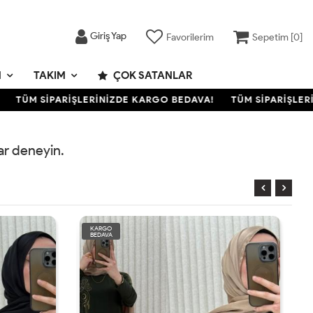
Giriş Yap
Favorilerim
Sepetim [
0
]
M
TAKIM
ÇOK SATANLAR
TÜM SİPARİŞLERİNİZDE KARGO BEDAVA!
TÜM SİPARİŞLERİ
rar deneyin.
KARGO
BEDAVA