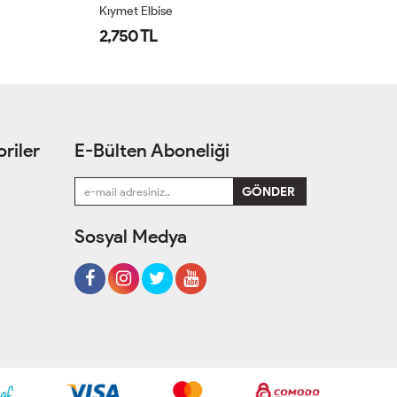
Kıymet Elbise
Ay
2,750 TL
1
riler
E-Bülten Aboneliği
Sosyal Medya