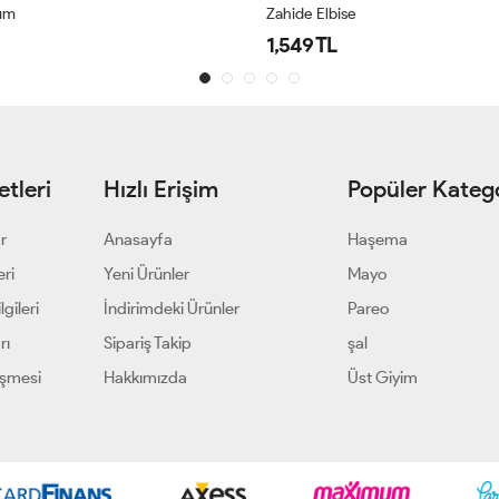
kım
Zahide Elbise
1,549 TL
tleri
Hızlı Erişim
Popüler Katego
ar
Anasayfa
Haşema
eri
Yeni Ürünler
Mayo
gileri
İndirimdeki Ürünler
Pareo
rı
Sipariş Takip
şal
eşmesi
Hakkımızda
Üst Giyim