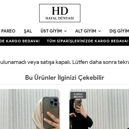
PAREO
ŞAL
ÜST GIYIM
ALT GIYIM
DIŞ GIYI
E KARGO BEDAVA!
TÜM SİPARİŞLERİNİZDE KARGO BEDAVA!
 bulunamadı veya satışa kapalı. Lütfen daha sonra tek
Bu Ürünler İlginizi Çekebilir
KARGO
BEDAVA