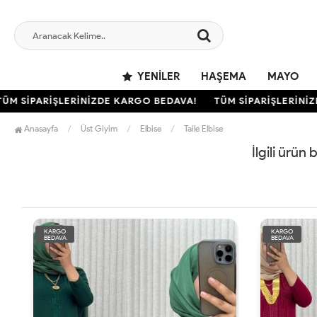
YENILER
HAŞEMA
MAYO
M SİPARİŞLERİNİZDE KARGO BEDAVA!
TÜM SİPARİŞLERİNİZD
Anasayfa
Üst Giyim
Elbise
Taile Elbise
İlgili ürün
KARGO
KARGO
BEDAVA
BEDAVA