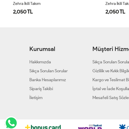
Zehra İkili Takım
Zehra İkili Ta
2,050 TL
2,050 TL
Kurumsal
Müşteri Hizme
Hakkımızda
Sıkça Sorulan Sorul
Sıkça Sorulan Sorular
Gizlilik ve Kvkk Bilgil
Banka Hesaplarımız
Kargo ve Teslimat Bil
Sipariş Takibi
İptal ve İade Koşulla
İletişim
Mesafeli Satış Sözl