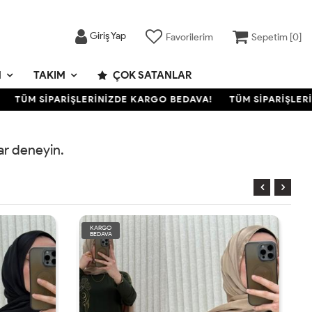
Giriş Yap
Favorilerim
Sepetim [
0
]
M
TAKIM
ÇOK SATANLAR
TÜM SİPARİŞLERİNİZDE KARGO BEDAVA!
TÜM SİPARİŞLERİ
rar deneyin.
KARGO
BEDAVA