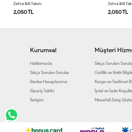
Zehra İkili Takım
Zehra İkili Ta
2,050 TL
2,050 TL
Kurumsal
Müşteri Hizme
Hakkımızda
Sıkça Sorulan Sorul
Sıkça Sorulan Sorular
Gizlilik ve Kvkk Bilgil
Banka Hesaplarımız
Kargo ve Teslimat Bil
Sipariş Takibi
İptal ve İade Koşulla
İletişim
Mesafeli Satış Sözl