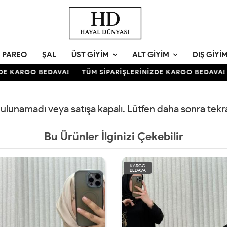
PAREO
ŞAL
ÜST GIYIM
ALT GIYIM
DIŞ GIYI
E KARGO BEDAVA!
TÜM SİPARİŞLERİNİZDE KARGO BEDAVA!
 bulunamadı veya satışa kapalı. Lütfen daha sonra tek
Bu Ürünler İlginizi Çekebilir
KARGO
BEDAVA