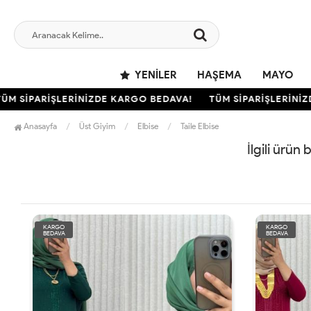
YENILER
HAŞEMA
MAYO
M SİPARİŞLERİNİZDE KARGO BEDAVA!
TÜM SİPARİŞLERİNİZD
Anasayfa
Üst Giyim
Elbise
Taile Elbise
İlgili ürün
KARGO
KARGO
BEDAVA
BEDAVA