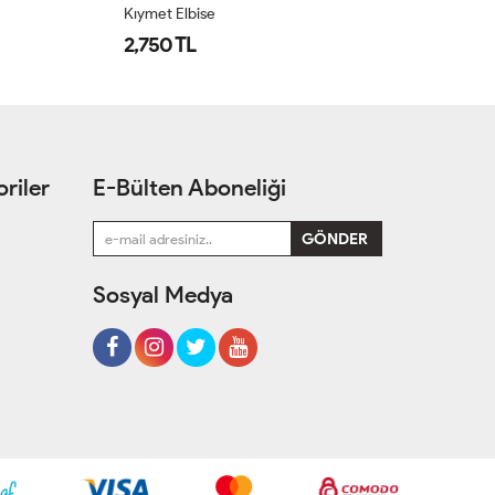
Kıymet Elbise
Ay
2,750 TL
1
riler
E-Bülten Aboneliği
Sosyal Medya