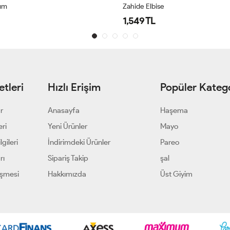
kım
Zahide Elbise
1,549 TL
tleri
Hızlı Erişim
Popüler Katego
ar
Anasayfa
Haşema
eri
Yeni Ürünler
Mayo
gileri
İndirimdeki Ürünler
Pareo
rı
Sipariş Takip
şal
eşmesi
Hakkımızda
Üst Giyim