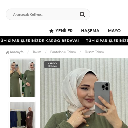
YENILER
HAŞEMA
MAYO
SİPARİŞLERİNİZDE KARGO BEDAVA!
TÜM SİPARİŞLERİNİZDE 
Anasayfa
Takım
Pantolonlu Takım
Tusem Takım
KARGO
BEDAVA