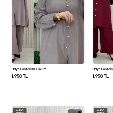
Lidya Pantolonlu Takım
Yazgül Takım
1,950 TL
1,950 TL
KARGO
KARGO
BEDAVA
BEDAVA