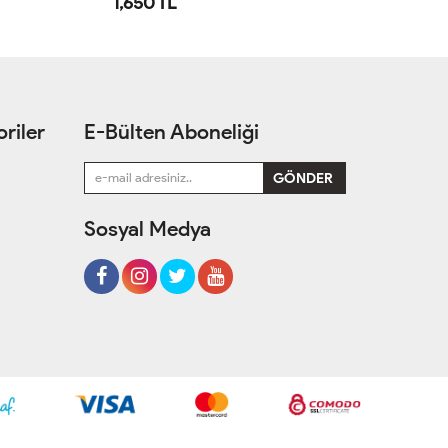
1,250 TL
1
riler
E-Bülten Aboneliği
Sosyal Medya