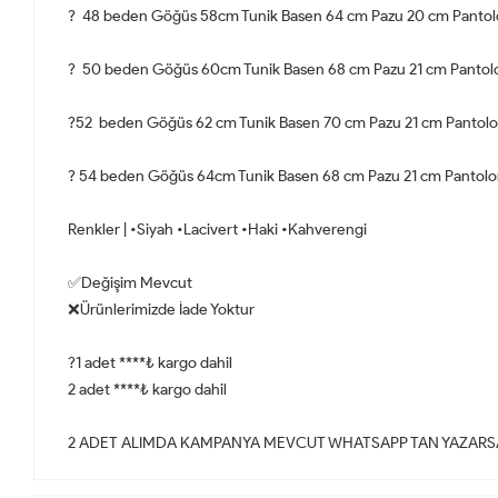
? 48 beden Göğüs 58cm Tunik Basen 64 cm Pazu 20 cm Pantol
? 50 beden Göğüs 60cm Tunik Basen 68 cm Pazu 21 cm Pantolo
?52 beden Göğüs 62 cm Tunik Basen 70 cm Pazu 21 cm Pantolo
? 54 beden Göğüs 64cm Tunik Basen 68 cm Pazu 21 cm Pantolon
Renkler | •Siyah •Lacivert •Haki •Kahverengi
✅Değişim Mevcut
❌Ürünlerimizde İade Yoktur
?1 adet ****₺ kargo dahil
2 adet ****₺ kargo dahil
2 ADET ALIMDA KAMPANYA MEVCUT WHATSAPP TAN YAZARSA