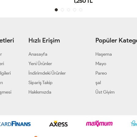
1,650 TL
tleri
Hızlı Erişim
Popüler Katego
ar
Anasayfa
Haşema
eri
Yeni Ürünler
Mayo
gileri
İndirimdeki Ürünler
Pareo
rı
Sipariş Takip
şal
eşmesi
Hakkımızda
Üst Giyim