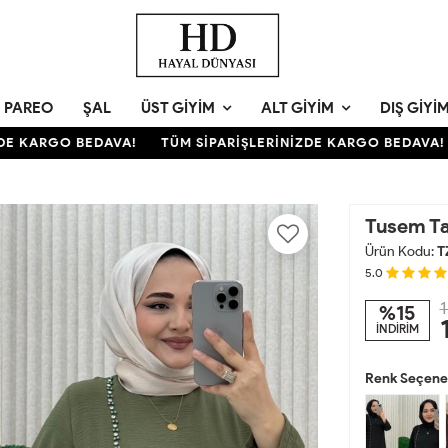
PAREO
ŞAL
ÜST GIYIM
ALT GIYIM
DIŞ GIYI
KARGO BEDAVA!
TÜM SİPARİŞLERİNİZDE KARGO BEDAVA!
T
Tusem T
Ürün Kodu:
T
5.0
1
%15
İNDİRİM
Renk Seçenek