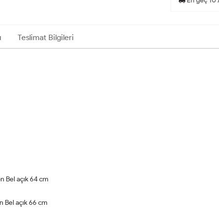
En geç 10 
ı
Teslimat Bilgileri
n Bel açık 64 cm
 Bel açık 66 cm