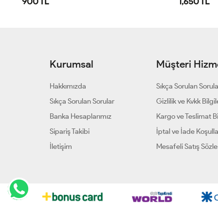
1,650 TL
1,250 TL
Kurumsal
Müşteri Hizme
Hakkımızda
Sıkça Sorulan Sorul
Sıkça Sorulan Sorular
Gizlilik ve Kvkk Bilgil
Banka Hesaplarımız
Kargo ve Teslimat Bil
Sipariş Takibi
İptal ve İade Koşulla
İletişim
Mesafeli Satış Sözl