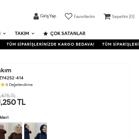
Giriş Yap
Favorilerim
Sepetim [
0
]
M
TAKIM
ÇOK SATANLAR
ÜM SİPARİŞLERİNİZDE KARGO BEDAVA!
TÜM SİPARİŞLERİNİ
akım
ZY4252-414
0
Değerlendirme
,475 TL
1,250
TL
leri