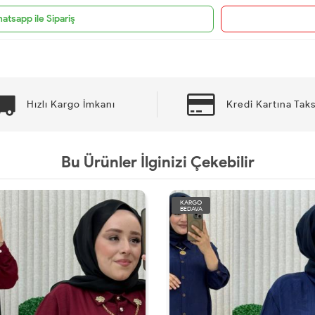
atsapp ile Sipariş
Hızlı Kargo İmkanı
Kredi Kartına Taks
Bu Ürünler İlginizi Çekebilir
KARGO
BEDAVA