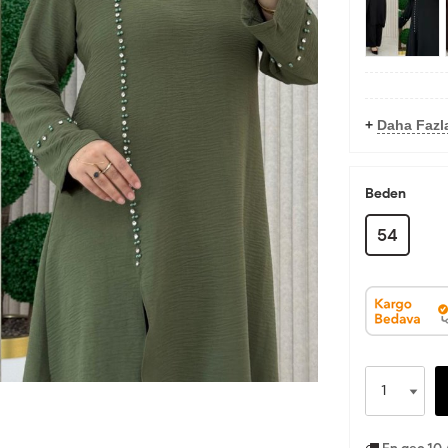
+
Daha Fazl
Beden
54