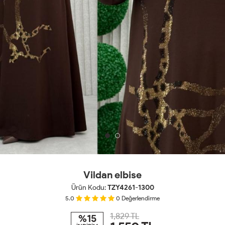
Vildan elbise
Ürün Kodu:
TZY4261-1300
5.0
0
Değerlendirme
1,829 TL
%15