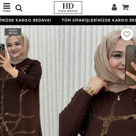
menü
İNİZDE KARGO BEDAVA!
TÜM SİPARİŞLERİNİZDE KARGO BED
KARGO
BEDAVA