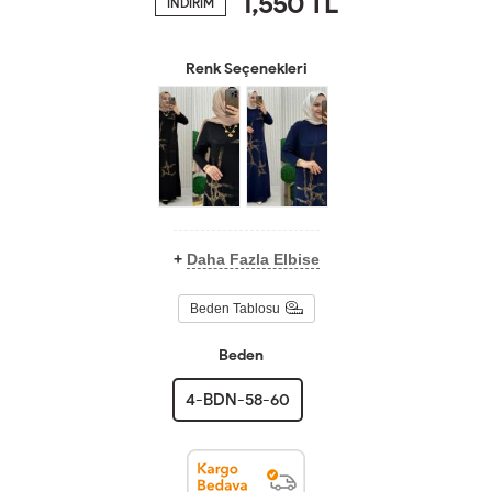
1,550
TL
İNDİRİM
Renk Seçenekleri
+
Daha Fazla Elbise
Beden Tablosu
Beden
4-BDN-58-60