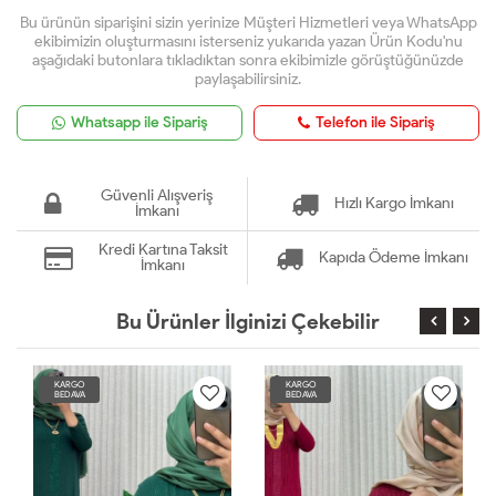
Bu ürünün siparişini sizin yerinize Müşteri Hizmetleri veya WhatsApp
ekibimizin oluşturmasını isterseniz yukarıda yazan Ürün Kodu'nu
aşağıdaki butonlara tıkladıktan sonra ekibimizle görüştüğünüzde
paylaşabilirsiniz.
Whatsapp ile Sipariş
Telefon ile Sipariş
Güvenli Alışveriş
Hızlı Kargo İmkanı
İmkanı
Kredi Kartına Taksit
Kapıda Ödeme İmkanı
İmkanı
Bu Ürünler İlginizi Çekebilir
KARGO
KARGO
BEDAVA
BEDAVA