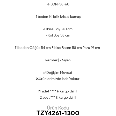
4-BDN-58-60
1 beden iki iplik kristal kumaş
•Elbise Boy 140 cm
•Kol Boy 58 cm
?1 beden Göğüs 54 cm Elbise Basen 58 cm Pazu 19 cm
Renkler | • Siyah
✅Değişim Mevcut
❌Ürünlerimizde İade Yoktur
?1 adet **** ₺ kargo dahil
2 adet *** ₺ kargo dahil
Ürün Kodu
TZY4261-1300