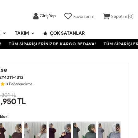
Giriş Yap
Favorilerim
Sepetim [
0
]
M
TAKIM
ÇOK SATANLAR
TÜM SİPARİŞLERİNİZDE KARGO BEDAVA!
TÜM SİPARİŞLERİN
ise
ZY4211-1313
0
Değerlendirme
,301 TL
1,950
TL
leri