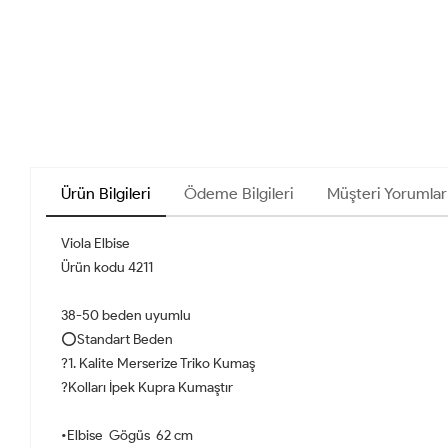
Ürün Bilgileri
Ödeme Bilgileri
Müşteri Yorumlar
Viola Elbise
Ürün kodu 4211
38-50 beden uyumlu
⭕️Standart Beden
?1. Kalite Merserize Triko Kumaş
?Kolları İpek Kupra Kumaştır
•Elbise Gögüs 62 cm