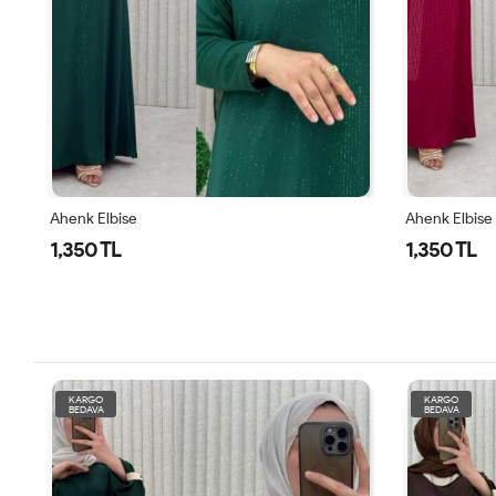
Ahenk Elbise
Tülay Elbise
1,350 TL
1,450 TL
KARGO
KARGO
BEDAVA
BEDAVA