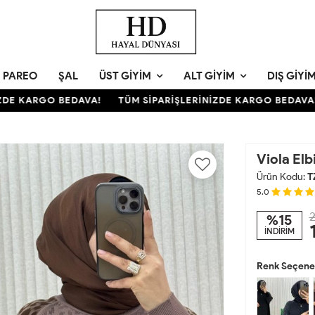
PAREO
ŞAL
ÜST GIYIM
ALT GIYIM
DIŞ GIYI
E KARGO BEDAVA!
TÜM SİPARİŞLERİNİZDE KARGO BEDAVA!
Viola Elb
Ürün Kodu:
T
5.0
2
%15
İNDİRİM
Renk Seçenek