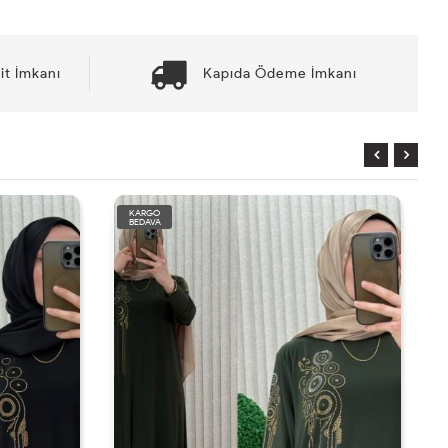
it İmkanı
Kapıda Ödeme İmkanı
KARGO
BEDAVA