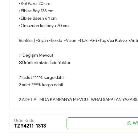
•Kol Pazu 20 cm
•Elbise Boy 138 cm
•Elbise Basen 64 cm
•Omuzdan kol boyu 70 cm
Renkler | •Siyah •Bordo •Vizon •Haki •Gri •Taş •Acı Kahve •Ant
✅Değişim Mevcut
❌Ürünlerimizde İade Yoktur
?1 adet ****₺ kargo dahil
2 adet ****₺ kargo dahil
2 ADET ALIMDA KAMPANYA MEVCUT WHATSAPP TAN YAZARSA
Ürün Kodu
Wh
TZY4211-1313