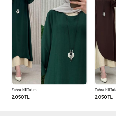
Zehra İkili Takım
Zahide Elbise
2,050 TL
1,549 TL