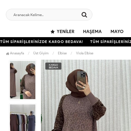
YENILER
HAŞEMA
MAYO
 SİPARİŞLERİNİZDE KARGO BEDAVA!
TÜM SİPARİŞLERİNİZD
Anasayfa
Üst Giyim
Elbise
Viola Elbise
KARGO
BEDAVA