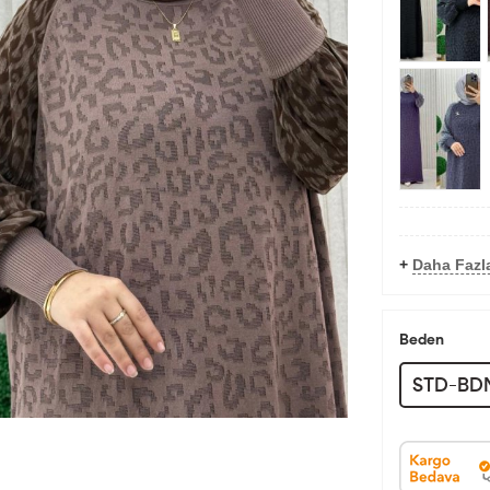
+
Daha Fazla
Beden
STD-BD