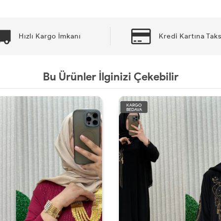
Hızlı Kargo İmkanı
Kredi Kartına Taks
Bu Ürünler İlginizi Çekebilir
KARGO
BEDAVA