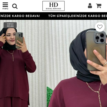
menü
NİZDE KARGO BEDAVA!
TÜM SİPARİŞLERİNİZDE KARGO BED
KARGO
BEDAVA