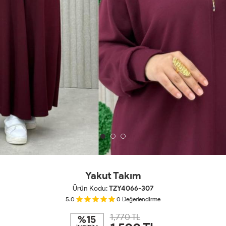
Yakut Takım
Ürün Kodu:
TZY4066-307
5.0
0
Değerlendirme
1,770 TL
%15