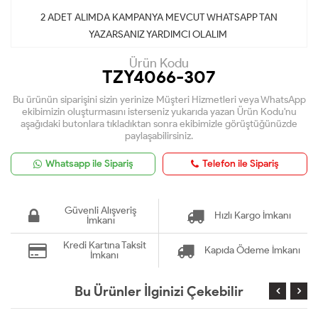
2 ADET ALIMDA KAMPANYA MEVCUT WHATSAPP TAN
YAZARSANIZ YARDIMCI OLALIM
Ürün Kodu
TZY4066-307
Bu ürünün siparişini sizin yerinize Müşteri Hizmetleri veya WhatsApp
ekibimizin oluşturmasını isterseniz yukarıda yazan Ürün Kodu'nu
aşağıdaki butonlara tıkladıktan sonra ekibimizle görüştüğünüzde
paylaşabilirsiniz.
Whatsapp ile Sipariş
Telefon ile Sipariş
Güvenli Alışveriş
Hızlı Kargo İmkanı
İmkanı
Kredi Kartına Taksit
Kapıda Ödeme İmkanı
İmkanı
Bu Ürünler İlginizi Çekebilir