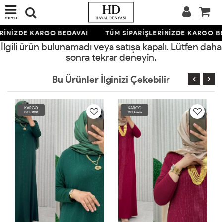
menü
RİNİZDE KARGO BEDAVA!
TÜM SİPARİŞLERİNİZDE KARGO B
İlgili ürün bulunamadı veya satışa kapalı. Lütfen daha
sonra tekrar deneyin.
Bu Ürünler İlginizi Çekebilir
KARGO
KARGO
BEDAVA
BEDAVA