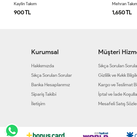
Kaylin Takım
Mehran Takı
900 TL
1,650 TL
Kurumsal
Müşteri Hizme
Hakkımızda
Sıkça Sorulan Sorul
Sıkça Sorulan Sorular
Gizlilik ve Kvkk Bilgil
Banka Hesaplarımız
Kargo ve Teslimat Bil
Sipariş Takibi
İptal ve İade Koşulla
İletişim
Mesafeli Satış Sözl