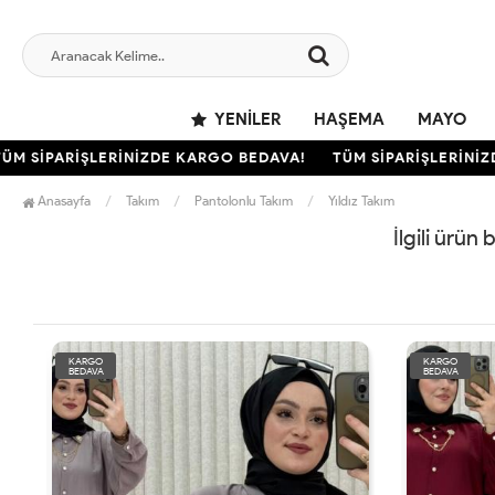
YENILER
HAŞEMA
MAYO
M SİPARİŞLERİNİZDE KARGO BEDAVA!
TÜM SİPARİŞLERİNİZD
Anasayfa
Takım
Pantolonlu Takım
Yıldız Takım
İlgili ürün
KARGO
KARGO
BEDAVA
BEDAVA