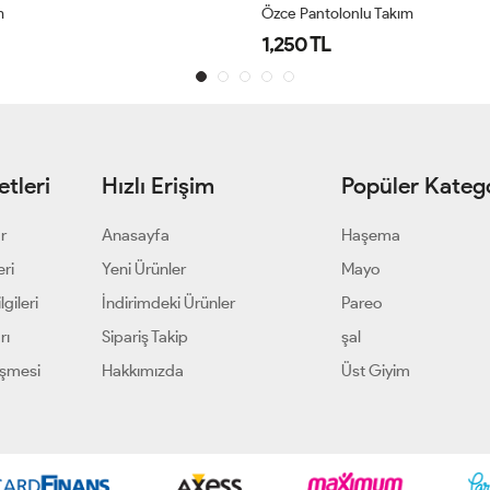
m
Özce Pantolonlu Takım
1,250 TL
tleri
Hızlı Erişim
Popüler Katego
ar
Anasayfa
Haşema
eri
Yeni Ürünler
Mayo
gileri
İndirimdeki Ürünler
Pareo
rı
Sipariş Takip
şal
eşmesi
Hakkımızda
Üst Giyim