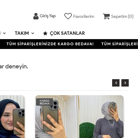
Giriş Yap
Favorilerim
Sepetim [
0
]
M
TAKIM
ÇOK SATANLAR
TÜM SİPARİŞLERİNİZDE KARGO BEDAVA!
TÜM SİPARİŞLERİN
rar deneyin.
KARGO
BEDAVA