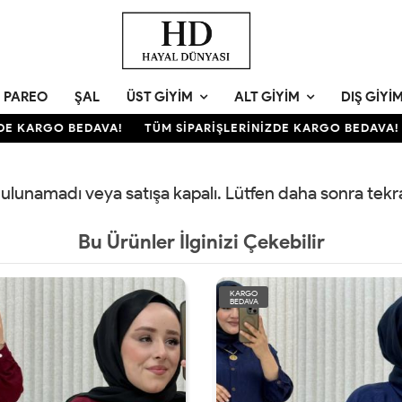
PAREO
ŞAL
ÜST GIYIM
ALT GIYIM
DIŞ GIYI
E KARGO BEDAVA!
TÜM SİPARİŞLERİNİZDE KARGO BEDAVA!
 bulunamadı veya satışa kapalı. Lütfen daha sonra tek
Bu Ürünler İlginizi Çekebilir
KARGO
BEDAVA