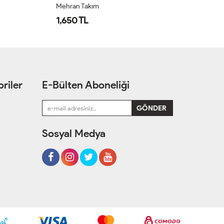
Mehran Takım
Öz
1,650 TL
1
riler
E-Bülten Aboneliği
Sosyal Medya