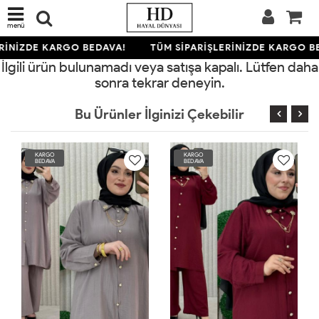
menü
RİNİZDE KARGO BEDAVA!
TÜM SİPARİŞLERİNİZDE KARGO B
İlgili ürün bulunamadı veya satışa kapalı. Lütfen daha
sonra tekrar deneyin.
Bu Ürünler İlginizi Çekebilir
KARGO
KARGO
BEDAVA
BEDAVA