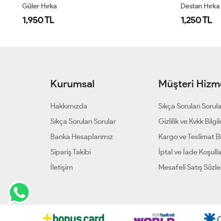
Güler Hırka
Destan Hırka
1,950 TL
1,250 TL
Kurumsal
Müşteri Hizme
Hakkımızda
Sıkça Sorulan Sorul
Sıkça Sorulan Sorular
Gizlilik ve Kvkk Bilgil
Banka Hesaplarımız
Kargo ve Teslimat Bil
Sipariş Takibi
İptal ve İade Koşulla
İletişim
Mesafeli Satış Sözl