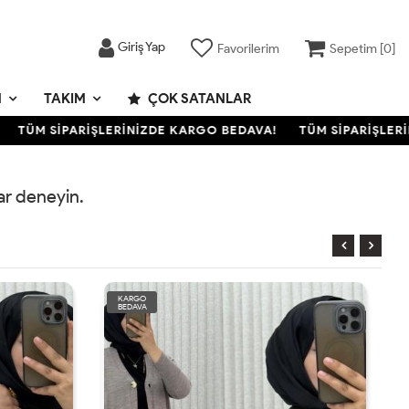
Giriş Yap
Favorilerim
Sepetim [
0
]
M
TAKIM
ÇOK SATANLAR
TÜM SİPARİŞLERİNİZDE KARGO BEDAVA!
TÜM SİPARİŞLERİN
rar deneyin.
KARGO
BEDAVA