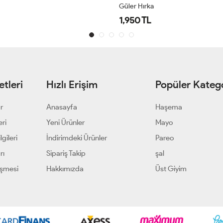
Güler Hırka
1,950 TL
tleri
Hızlı Erişim
Popüler Katego
ar
Anasayfa
Haşema
eri
Yeni Ürünler
Mayo
gileri
İndirimdeki Ürünler
Pareo
rı
Sipariş Takip
şal
eşmesi
Hakkımızda
Üst Giyim