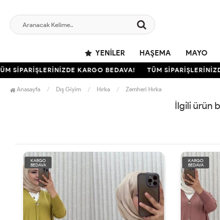
YENILER
HAŞEMA
MAYO
M SİPARİŞLERİNİZDE KARGO BEDAVA!
TÜM SİPARİŞLERİNİZD
Anasayfa
Dış Giyim
Hırka
Zemheri Hırka
İlgili ürün
KARGO
KARGO
BEDAVA
BEDAVA