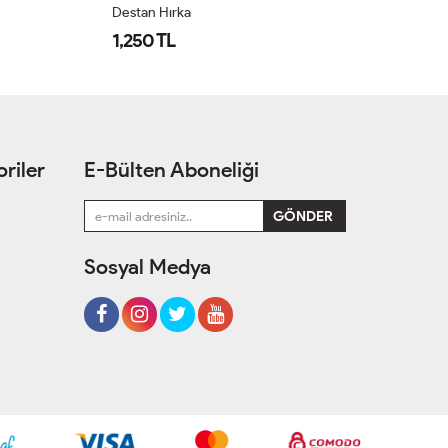
Destan Hırka
Gü
1,250 TL
1
riler
E-Bülten Aboneliği
Sosyal Medya