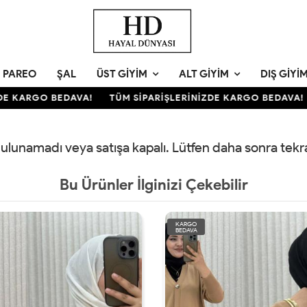
PAREO
ŞAL
ÜST GIYIM
ALT GIYIM
DIŞ GIYI
E KARGO BEDAVA!
TÜM SİPARİŞLERİNİZDE KARGO BEDAVA!
 bulunamadı veya satışa kapalı. Lütfen daha sonra tek
Bu Ürünler İlginizi Çekebilir
KARGO
BEDAVA