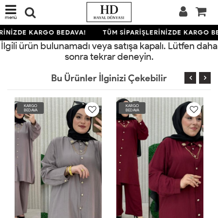
menü
RİNİZDE KARGO BEDAVA!
TÜM SİPARİŞLERİNİZDE KARGO B
İlgili ürün bulunamadı veya satışa kapalı. Lütfen daha
sonra tekrar deneyin.
Bu Ürünler İlginizi Çekebilir
KARGO
KARGO
BEDAVA
BEDAVA