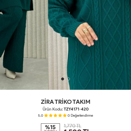
ZİRA TRİKO TAKIM
Ürün Kodu:
TZY4171-420
5.0
0
Değerlendirme
1,770 TL
%15