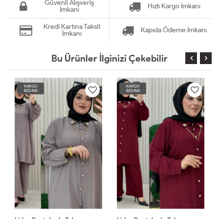
Güvenli Alışveriş
Hızlı Kargo İmkanı
İmkanı
Kredi Kartına Taksit
Kapıda Ödeme İmkanı
İmkanı
Bu Ürünler İlginizi Çekebilir
KARGO
KARGO
BEDAVA
BEDAVA