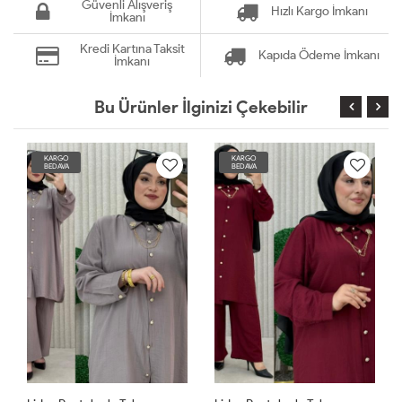
Güvenli Alışveriş
Hızlı Kargo İmkanı
İmkanı
Kredi Kartına Taksit
Kapıda Ödeme İmkanı
İmkanı
Bu Ürünler İlginizi Çekebilir
KARGO
KARGO
BEDAVA
BEDAVA