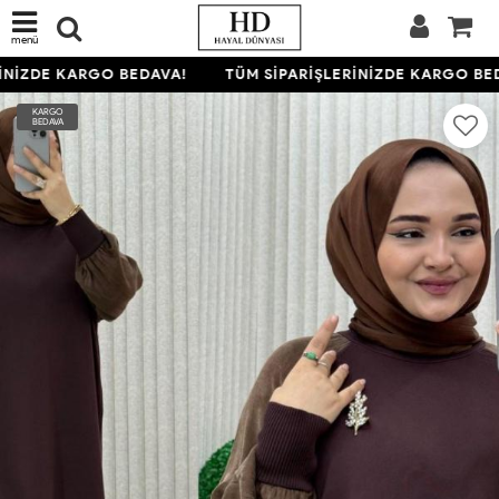
menü
NİZDE KARGO BEDAVA!
TÜM SİPARİŞLERİNİZDE KARGO BED
KARGO
BEDAVA