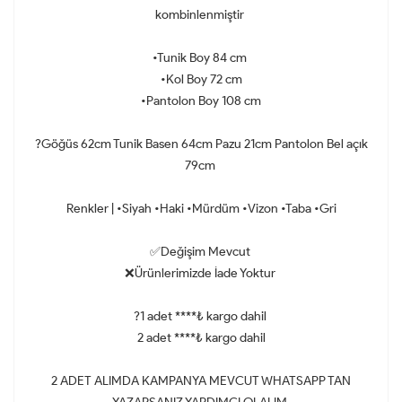
kombinlenmiştir
•Tunik Boy 84 cm
•Kol Boy 72 cm
•Pantolon Boy 108 cm
?Göğüs 62cm Tunik Basen 64cm Pazu 21cm Pantolon Bel açık
79cm
Renkler | •Siyah •Haki •Mürdüm •Vizon •Taba •Gri
✅Değişim Mevcut
❌Ürünlerimizde İade Yoktur
?1 adet ****₺ kargo dahil
2 adet ****₺ kargo dahil
2 ADET ALIMDA KAMPANYA MEVCUT WHATSAPP TAN