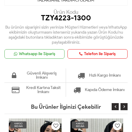
YAZARSANIZ YARDIMCI OLALIM
Ürün Kodu
TZY4223-1300
Bu ürünün siparişini sizin yerinize Müşteri Hizmetleri veya WhatsApp
ekibimizin oluşturmasını isterseniz yukarıda yazan Ürün Kodu'nu
aşağıdaki butonlara tıkladıktan sonra ekibimizle görüştüğünüzde
paylaşabilirsiniz.
Whatsapp ile Sipariş
Telefon ile Sipariş
Güvenli Alışveriş
Hızlı Kargo İmkanı
İmkanı
Kredi Kartına Taksit
Kapıda Ödeme İmkanı
İmkanı
Bu Ürünler İlginizi Çekebilir
KARGO
KARGO
BEDAVA
BEDAVA