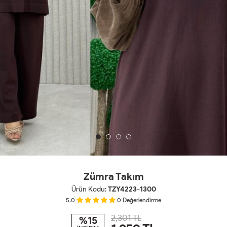
Zümra Takım
Ürün Kodu:
TZY4223-1300
5.0
0
Değerlendirme
2,301 TL
%15