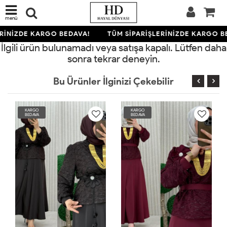
menü
RİNİZDE KARGO BEDAVA!
TÜM SİPARİŞLERİNİZDE KARGO B
İlgili ürün bulunamadı veya satışa kapalı. Lütfen daha
sonra tekrar deneyin.
Bu Ürünler İlginizi Çekebilir
KARGO
KARGO
BEDAVA
BEDAVA