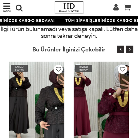
menü
RİNİZDE KARGO BEDAVA!
TÜM SİPARİŞLERİNİZDE KARGO B
İlgili ürün bulunamadı veya satışa kapalı. Lütfen daha
sonra tekrar deneyin.
Bu Ürünler İlginizi Çekebilir
KARGO
KARGO
BEDAVA
BEDAVA