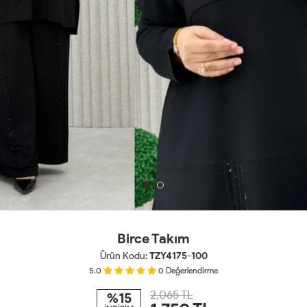
Birce Takım
Ürün Kodu:
TZY4175-100
5.0
0
Değerlendirme
2,065 TL
%15