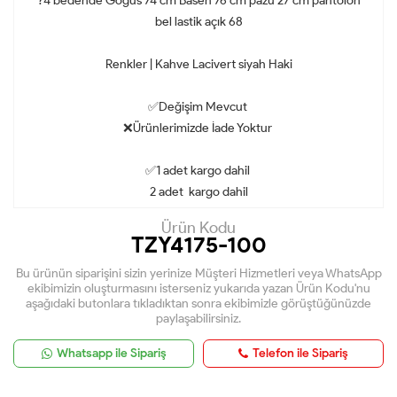
?4 bedende Göğüs 74 cm Basen 76 cm pazu 27 cm pantolon
bel lastik açık 68
Renkler | Kahve Lacivert siyah Haki
✅Değişim Mevcut
❌Ürünlerimizde İade Yoktur
✅1 adet kargo dahil
2 adet kargo dahil
Ürün Kodu
TZY4175-100
Bu ürünün siparişini sizin yerinize Müşteri Hizmetleri veya WhatsApp
ekibimizin oluşturmasını isterseniz yukarıda yazan Ürün Kodu'nu
aşağıdaki butonlara tıkladıktan sonra ekibimizle görüştüğünüzde
paylaşabilirsiniz.
Whatsapp ile Sipariş
Telefon ile Sipariş