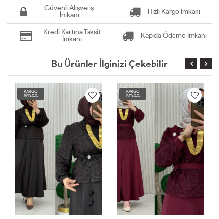
Güvenli Alışveriş
Hızlı Kargo İmkanı
İmkanı
Kredi Kartına Taksit
Kapıda Ödeme İmkanı
İmkanı
Bu Ürünler İlginizi Çekebilir
KARGO
KARGO
BEDAVA
BEDAVA