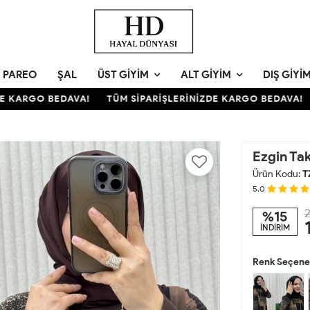
PAREO
ŞAL
ÜST GIYIM
ALT GIYIM
DIŞ GIYI
KARGO BEDAVA!
TÜM SİPARİŞLERİNİZDE KARGO BEDAVA!
T
Ezgin Ta
Ürün Kodu:
T
5.0
2
%15
İNDİRİM
Renk Seçenek