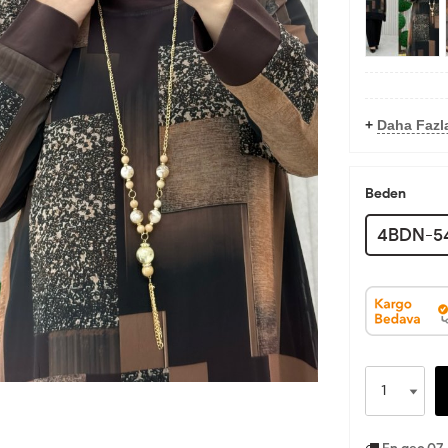
+
Daha Fazla
Beden
4BDN-5