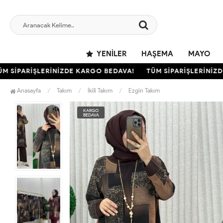
YENILER
HAŞEMA
MAYO
SİPARİŞLERİNİZDE KARGO BEDAVA!
TÜM SİPARİŞLERİNİZDE 
Anasayfa
Takım
İkili Takım
Ezgin Takım
KARGO
BEDAVA