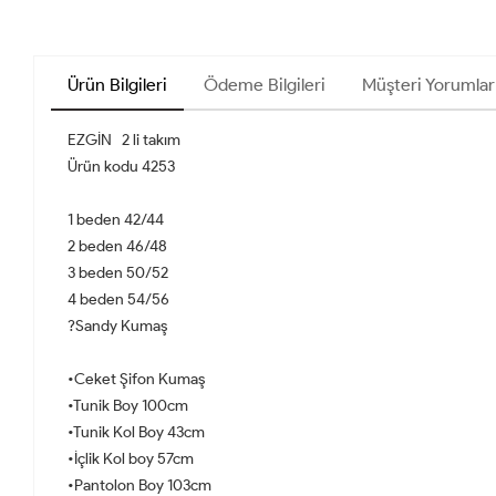
Ürün Bilgileri
Ödeme Bilgileri
Müşteri Yorumlar
EZGİN 2 li takım
Ürün kodu 4253
1 beden 42/44
2 beden 46/48
3 beden 50/52
4 beden 54/56
?Sandy Kumaş
•Ceket Şifon Kumaş
•Tunik Boy 100cm
•Tunik Kol Boy 43cm
•İçlik Kol boy 57cm
•Pantolon Boy 103cm