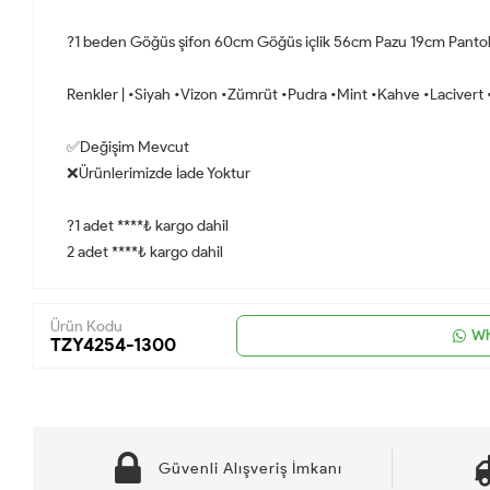
?1 beden Göğüs şifon 60cm Göğüs içlik 56cm Pazu 19cm Pantolo
Renkler | •Siyah •Vizon •Zümrüt •Pudra •Mint •Kahve •Lacivert
✅Değişim Mevcut
❌Ürünlerimizde İade Yoktur
?1 adet ****₺ kargo dahil
2 adet ****₺ kargo dahil
Ürün Kodu
Wh
TZY4254-1300
Güvenli Alışveriş İmkanı