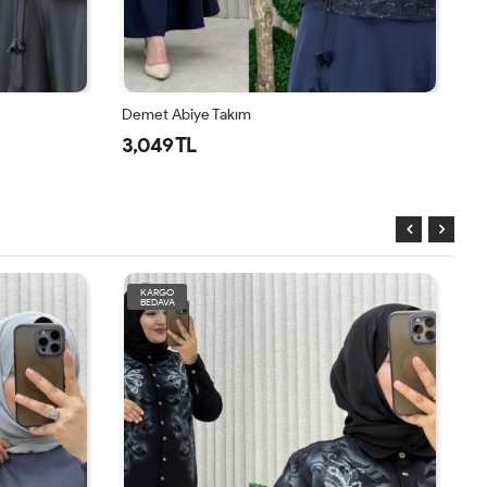
Demet Abiye Takım
Mü
3,049 TL
1
KARGO
BEDAVA