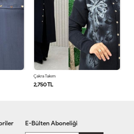
Çakra Takım
Ça
2,750 TL
2
riler
E-Bülten Aboneliği