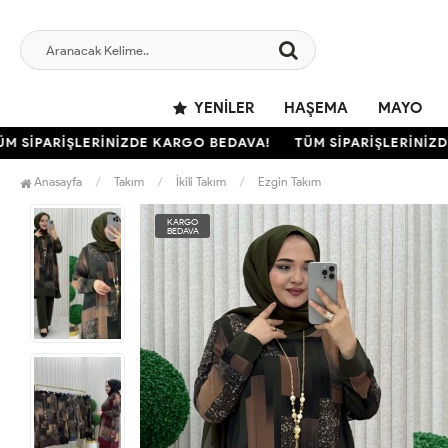
YENILER
HAŞEMA
MAYO
SİPARİŞLERİNİZDE KARGO BEDAVA!
TÜM SİPARİŞLERİNİZDE 
Anasayfa
Takım
İkili Takım
Ezgin Takım
KARGO
BEDAVA