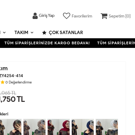
Giriş Yap
Favorilerim
Sepetim [
0
]
M
TAKIM
ÇOK SATANLAR
ÜM SİPARİŞLERİNİZDE KARGO BEDAVA!
TÜM SİPARİŞLERİNİZ
kım
ZY4254-414
0
Değerlendirme
,065 TL
1,750
TL
leri