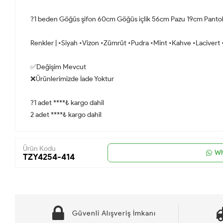
?1 beden Göğüs şifon 60cm Göğüs içlik 56cm Pazu 19cm Pantolo
Renkler | •Siyah •Vizon •Zümrüt •Pudra •Mint •Kahve •Lacivert
✅Değişim Mevcut
❌Ürünlerimizde İade Yoktur
?1 adet ****₺ kargo dahil
2 adet ****₺ kargo dahil
Ürün Kodu
Wh
TZY4254-414
Güvenli Alışveriş İmkanı