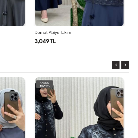
Demet Abiye Takım
Mü
3,049 TL
1
KARGO
BEDAVA