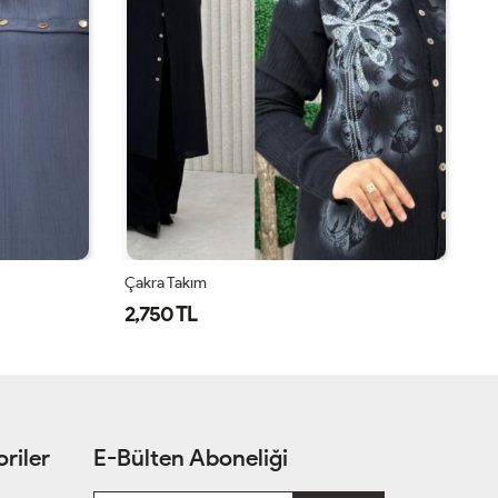
Çakra Takım
Ça
2,750 TL
2
riler
E-Bülten Aboneliği