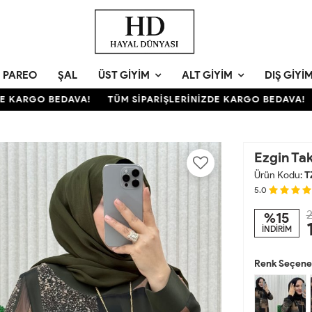
PAREO
ŞAL
ÜST GIYIM
ALT GIYIM
DIŞ GIYI
KARGO BEDAVA!
TÜM SİPARİŞLERİNİZDE KARGO BEDAVA!
T
Ezgin Ta
Ürün Kodu:
T
5.0
2
%15
İNDİRİM
Renk Seçenek