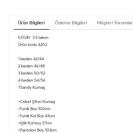
Ürün Bilgileri
Ödeme Bilgileri
Müşteri Yorumlar
EZGİN 2 li takım
Ürün kodu 4253
1 beden 42/44
2 beden 46/48
3 beden 50/52
4 beden 54/56
?Sandy Kumaş
•Ceket Şifon Kumaş
•Tunik Boy 100cm
•Tunik Kol Boy 43cm
•İçlik Kol boy 57cm
•Pantolon Boy 103cm