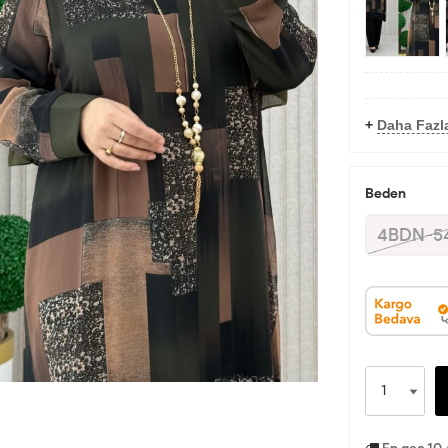
+
Daha Fazla
Beden
4BDN-5