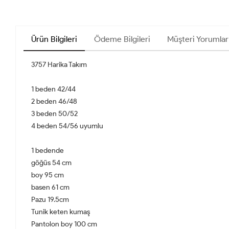
Ürün Bilgileri
Ödeme Bilgileri
Müşteri Yorumlar
3757 Harika Takım
1 beden 42/44
2 beden 46/48
3 beden 50/52
4 beden 54/56 uyumlu
1 bedende
göğüs 54 cm
boy 95 cm
basen 61 cm
Pazu 19.5cm
Tunik keten kumaş
Pantolon boy 100 cm