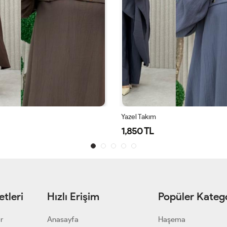
Çakra Takım
2,750 TL
tleri
Hızlı Erişim
Popüler Katego
ar
Anasayfa
Haşema