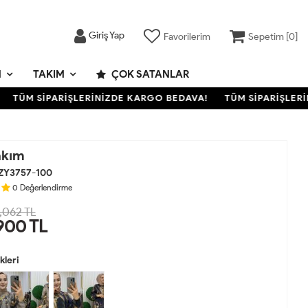
Giriş Yap
Favorilerim
Sepetim [
0
]
M
TAKIM
ÇOK SATANLAR
ÜM SİPARİŞLERİNİZDE KARGO BEDAVA!
TÜM SİPARİŞLERİNİ
akım
ZY3757-100
0
Değerlendirme
,062 TL
900
TL
leri