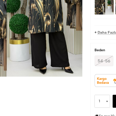
+
Daha Fazla
Beden
54-56