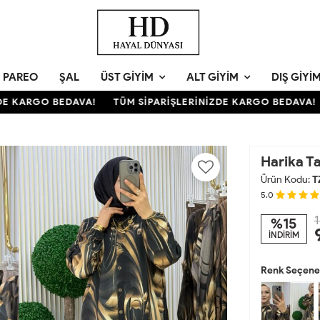
PAREO
ŞAL
ÜST GIYIM
ALT GIYIM
DIŞ GIYI
KARGO BEDAVA!
TÜM SİPARİŞLERİNİZDE KARGO BEDAVA!
T
Harika T
Ürün Kodu:
T
5.0
1
%15
İNDİRİM
Renk Seçenek