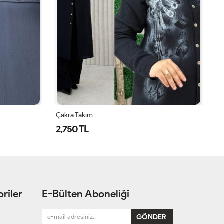
Çakra Takım
Ça
2,750 TL
2
riler
E-Bülten Aboneliği