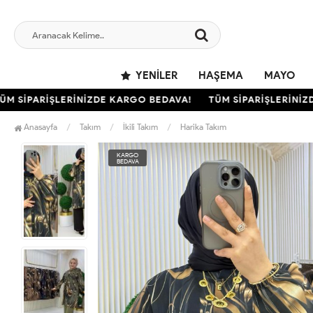
YENILER
HAŞEMA
MAYO
SİPARİŞLERİNİZDE KARGO BEDAVA!
TÜM SİPARİŞLERİNİZDE 
Anasayfa
Takım
İkili Takım
Harika Takım
KARGO
BEDAVA