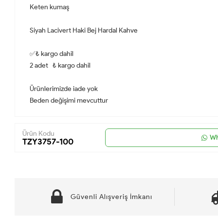
Keten kumaş
Siyah Lacivert Haki Bej Hardal Kahve
✅₺ kargo dahil
2 adet ₺ kargo dahil
Ürünlerimizde iade yok
Beden değişimi mevcuttur
Ürün Kodu
Wh
TZY3757-100
Güvenli Alışveriş İmkanı