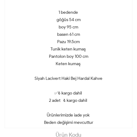
1 bedende
göğüs 54 cm
boy 95 cm
basen 61 cm
Pazu 19.5cm
Tunik keten kumaş
Pantolon boy 100 cm
Keten kumaş
Siyah Lacivert Haki Bej Hardal Kahve
✅₺ kargo dahil
2 adet ₺ kargo dahil
Ürünlerimizde iade yok
Beden değişimi mevcuttur
Ürün Kodu