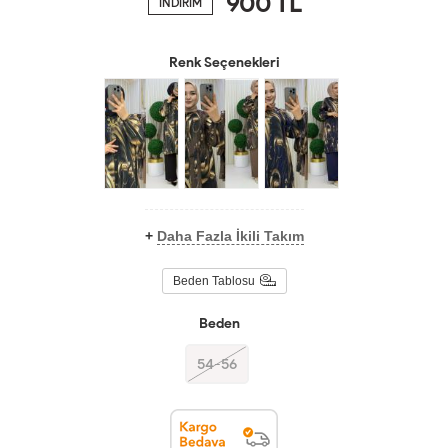
900
TL
İNDİRİM
Renk Seçenekleri
+
Daha Fazla İkili Takım
Beden Tablosu
Beden
54-56