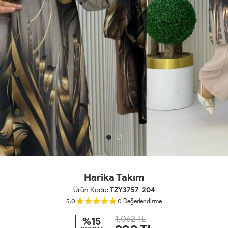
Harika Takım
Ürün Kodu:
TZY3757-204
5.0
0
Değerlendirme
1,062 TL
%15