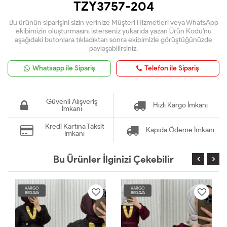
TZY3757-204
Bu ürünün siparişini sizin yerinize Müşteri Hizmetleri veya WhatsApp
ekibimizin oluşturmasını isterseniz yukarıda yazan Ürün Kodu'nu
aşağıdaki butonlara tıkladıktan sonra ekibimizle görüştüğünüzde
paylaşabilirsiniz.
Whatsapp ile Sipariş
Telefon ile Sipariş
Güvenli Alışveriş
Hızlı Kargo İmkanı
İmkanı
Kredi Kartına Taksit
Kapıda Ödeme İmkanı
İmkanı
Bu Ürünler İlginizi Çekebilir
KARGO
KARGO
BEDAVA
BEDAVA