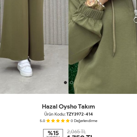
Hazal Oysho Takım
Ürün Kodu:
TZY3972-414
5.0
0
Değerlendirme
2,065 TL
%15