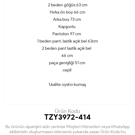
2 beden göğüs 63 cm
Hırka ön boy 66 cm
Arka boy 73 cm
Kapşonlu
Pantolon 97 cm
1 beden pant. lastik açık bel 63cm
2 beden pant lastik açık bel
66 cm
paça genişliği 51 cm
cepli
1.kalite oysho kumaş
Ürün Kodu
TZY3972-414
Bu ürünün siparişini sizin yerinize Müşteri Hizmetleri veya WhatsApp
ekibimizin oluşturmasını isterseniz yukarıda yazan Ürün Kodu'nu