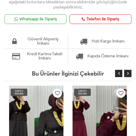
aşağıdaki butonlara tıkladıktan sonra ekibimizle görüştüğünüzde
paylaşabilirsiniz.
Whatsapp ile Sipariş
Telefon ile Sipariş
Güvenli Alışveriş
Hızlı Kargo İmkanı
İmkanı
Kredi Kartına Taksit
Kapıda Ödeme İmkanı
İmkanı
Bu Ürünler İlginizi Çekebilir
KARGO
KARGO
BEDAVA
BEDAVA