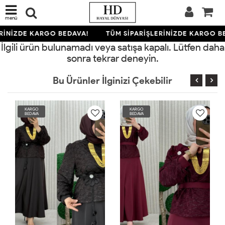
menü
RİNİZDE KARGO BEDAVA!
TÜM SİPARİŞLERİNİZDE KARGO B
İlgili ürün bulunamadı veya satışa kapalı. Lütfen daha
sonra tekrar deneyin.
Bu Ürünler İlginizi Çekebilir
KARGO
KARGO
BEDAVA
BEDAVA