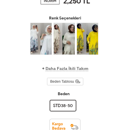
2,250
TL
İNDİRİM
Renk Seçenekleri
+
Daha Fazla İkili Takım
Beden Tablosu
Beden
STD38-50