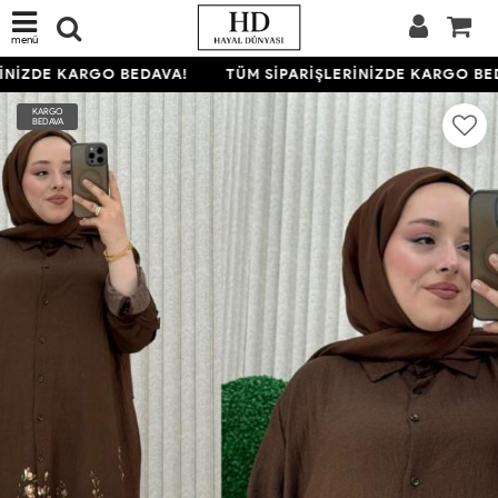
menü
NİZDE KARGO BEDAVA!
TÜM SİPARİŞLERİNİZDE KARGO BED
KARGO
BEDAVA