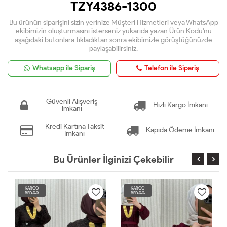
TZY4386-1300
Bu ürünün siparişini sizin yerinize Müşteri Hizmetleri veya WhatsApp
ekibimizin oluşturmasını isterseniz yukarıda yazan Ürün Kodu'nu
aşağıdaki butonlara tıkladıktan sonra ekibimizle görüştüğünüzde
paylaşabilirsiniz.
Whatsapp ile Sipariş
Telefon ile Sipariş
Güvenli Alışveriş
Hızlı Kargo İmkanı
İmkanı
Kredi Kartına Taksit
Kapıda Ödeme İmkanı
İmkanı
Bu Ürünler İlginizi Çekebilir
KARGO
KARGO
BEDAVA
BEDAVA