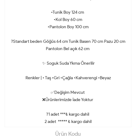
•Tunik Boy 124 cm
•Kol Boy 60 cm
•Pantolon Boy 100 cm
?Standart beden Göğüs 64 cm Tunik Basen 70 cm Pazu 20 cm
Pantolon Bel açık 62 cm
✨ Soguk Suda Ykma Önerilir
Renkler | • Taş •Gri •Çağla •Kahverengi •Beyaz
✅Değişim Mevcut
❌Ürünlerimizde İade Yoktur
?1 adet ***₺ kargo dahil
2 adet ***** ₺ kargo dahil
Ürün Kodu