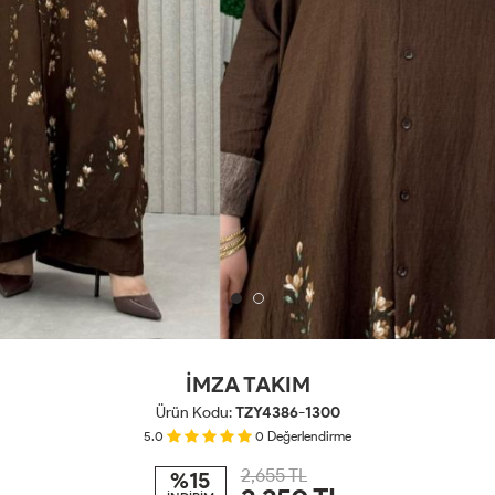
İMZA TAKIM
Ürün Kodu:
TZY4386-1300
5.0
0
Değerlendirme
2,655 TL
%15