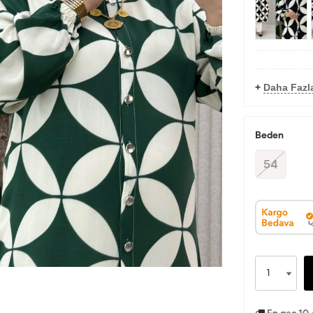
+
Daha Fazla
Beden
54