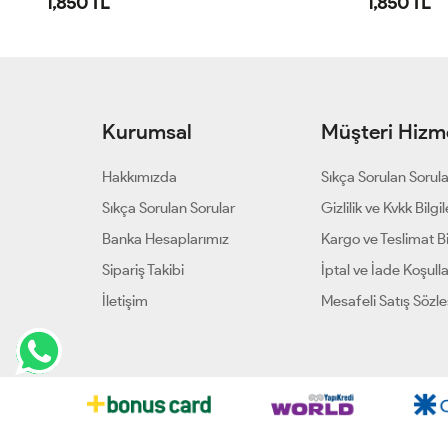
1,850 TL
1,850 TL
Kurumsal
Müşteri Hizme
Hakkımızda
Sıkça Sorulan Sorul
Sıkça Sorulan Sorular
Gizlilik ve Kvkk Bilgil
Banka Hesaplarımız
Kargo ve Teslimat Bil
Sipariş Takibi
İptal ve İade Koşulla
İletişim
Mesafeli Satış Sözl