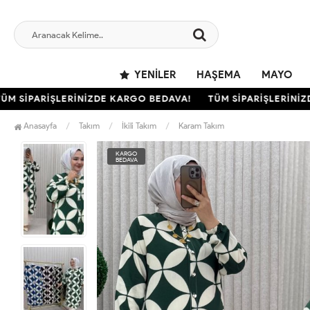
YENILER
HAŞEMA
MAYO
SİPARİŞLERİNİZDE KARGO BEDAVA!
TÜM SİPARİŞLERİNİZDE 
Anasayfa
Takım
İkili Takım
Karam Takım
KARGO
BEDAVA