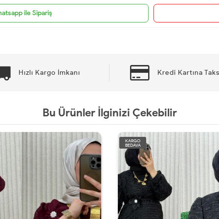
atsapp ile Sipariş
Hızlı Kargo İmkanı
Kredi Kartına Taks
Bu Ürünler İlginizi Çekebilir
KARGO
KARGO
BEDAVA
BEDAVA