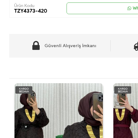
Ürün Kodu
Wh
TZY4373-420
Güvenli Alışveriş İmkanı
KARGO
BEDAVA