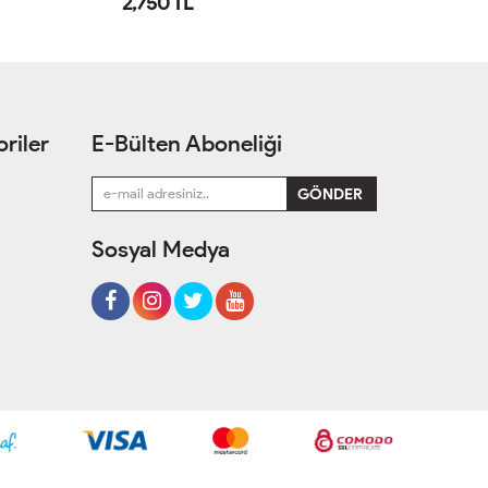
2,750 TL
2
riler
E-Bülten Aboneliği
Sosyal Medya