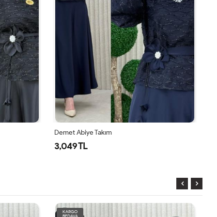
ım
Mürşide Takım
1,350 TL
KARGO
BEDAVA