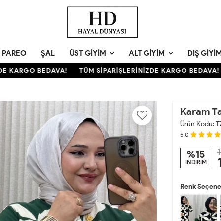
PAREO
ŞAL
ÜST GIYIM
ALT GIYIM
DIŞ GIYI
KARGO BEDAVA!
TÜM SİPARİŞLERİNİZDE KARGO BEDAVA!
Karam T
Ürün Kodu:
T
5.0
1
%15
İNDİRİM
Renk Seçenek