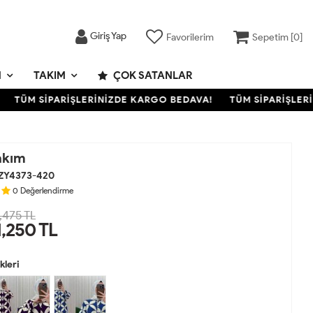
Giriş Yap
Favorilerim
Sepetim [
0
]
M
TAKIM
ÇOK SATANLAR
TÜM SİPARİŞLERİNİZDE KARGO BEDAVA!
TÜM SİPARİŞLERİNİ
akım
ZY4373-420
0
Değerlendirme
,475 TL
1,250
TL
leri