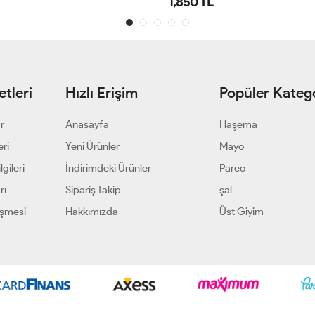
1,850 TL
tleri
Hızlı Erişim
Popüler Katego
ar
Anasayfa
Haşema
eri
Yeni Ürünler
Mayo
gileri
İndirimdeki Ürünler
Pareo
rı
Sipariş Takip
şal
eşmesi
Hakkımızda
Üst Giyim