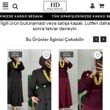
menü
RİNİZDE KARGO BEDAVA!
TÜM SİPARİŞLERİNİZDE KARGO B
İlgili ürün bulunamadı veya satışa kapalı. Lütfen daha
sonra tekrar deneyin.
Bu Ürünler İlginizi Çekebilir
KARGO
KARGO
BEDAVA
BEDAVA