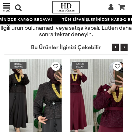
menü
RİNİZDE KARGO BEDAVA!
TÜM SİPARİŞLERİNİZDE KARGO B
İlgili ürün bulunamadı veya satışa kapalı. Lütfen daha
sonra tekrar deneyin.
Bu Ürünler İlginizi Çekebilir
KARGO
KARGO
BEDAVA
BEDAVA