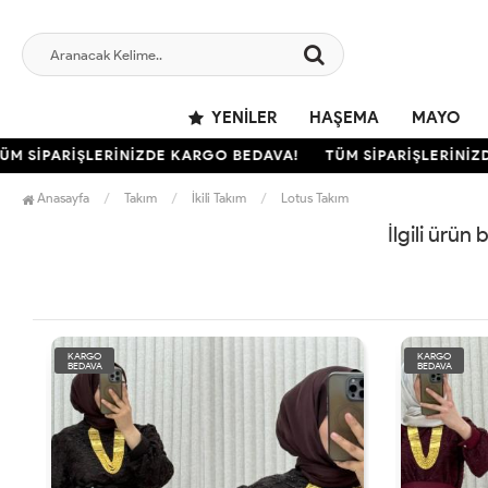
YENILER
HAŞEMA
MAYO
 SİPARİŞLERİNİZDE KARGO BEDAVA!
TÜM SİPARİŞLERİNİZDE
Anasayfa
Takım
İkili Takım
Lotus Takım
İlgili ürün
KARGO
KARGO
BEDAVA
BEDAVA