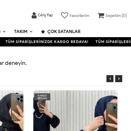
Giriş Yap
Favorilerim
Sepetim [
0
]
M
TAKIM
ÇOK SATANLAR
TÜM SİPARİŞLERİNİZDE KARGO BEDAVA!
TÜM SİPARİŞLERİN
rar deneyin.
KARGO
BEDAVA