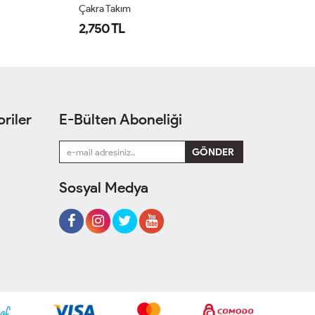
Çakra Takım
Ça
2,750 TL
2
riler
E-Bülten Aboneliği
Sosyal Medya