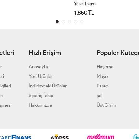
Çakra Takım
2,750 TL
tleri
Hızlı Erişim
Popüler Katego
ar
Anasayfa
Haşema
eri
Yeni Ürünler
Mayo
gileri
İndirimdeki Ürünler
Pareo
rı
Sipariş Takip
şal
eşmesi
Hakkımızda
Üst Giyim