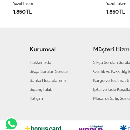
Yazel Takım
Yazel Takım
1,850 TL
1,850 TL
Kurumsal
Müşteri Hizme
Hakkımızda
Sıkça Sorulan Sorul
Sıkça Sorulan Sorular
Gizlilik ve Kvkk Bilgil
Banka Hesaplarımız
Kargo ve Teslimat Bil
Sipariş Takibi
İptal ve İade Koşulla
İletişim
Mesafeli Satış Sözl