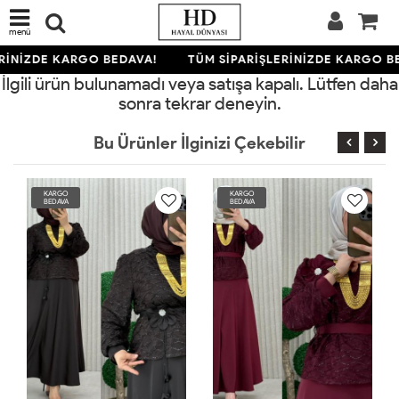
menü
RİNİZDE KARGO BEDAVA!
TÜM SİPARİŞLERİNİZDE KARGO B
İlgili ürün bulunamadı veya satışa kapalı. Lütfen daha
sonra tekrar deneyin.
Bu Ürünler İlginizi Çekebilir
KARGO
KARGO
BEDAVA
BEDAVA