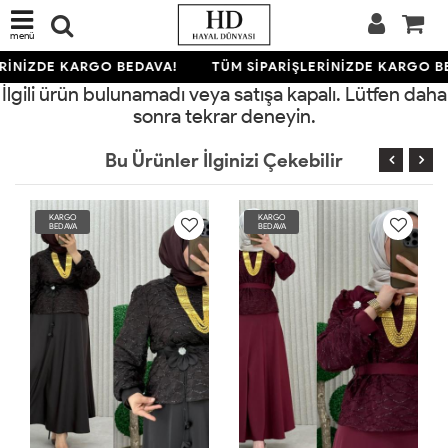
menü
RİNİZDE KARGO BEDAVA!
TÜM SİPARİŞLERİNİZDE KARGO B
İlgili ürün bulunamadı veya satışa kapalı. Lütfen daha
sonra tekrar deneyin.
Bu Ürünler İlginizi Çekebilir
KARGO
KARGO
BEDAVA
BEDAVA