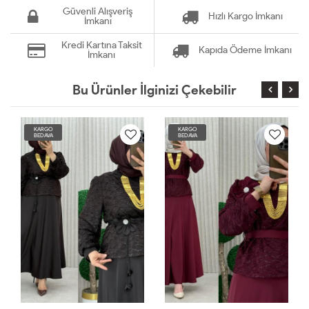
Güvenli Alışveriş
Hızlı Kargo İmkanı
İmkanı
Kredi Kartına Taksit
Kapıda Ödeme İmkanı
İmkanı
Bu Ürünler İlginizi Çekebilir
KARGO
KARGO
BEDAVA
BEDAVA