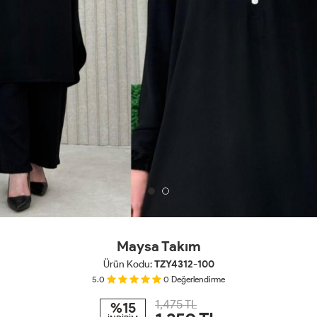
Maysa Takım
Ürün Kodu:
TZY4312-100
5.0
0
Değerlendirme
1,475 TL
%15