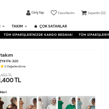
Giriş Yap
Favorilerim
Sepetim [
0
]
M
TAKIM
ÇOK SATANLAR
ÜM SİPARİŞLERİNİZDE KARGO BEDAVA!
TÜM SİPARİŞLERİNİZ
 takım
ZY4174-320
0
Değerlendirme
,652 TL
1,400
TL
leri