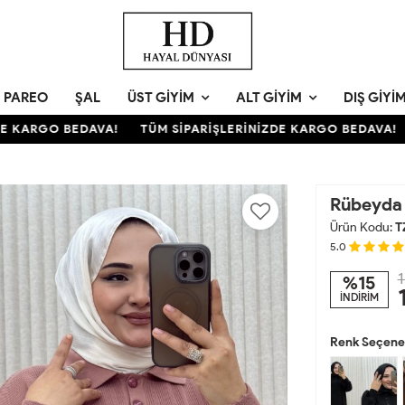
PAREO
ŞAL
ÜST GIYIM
ALT GIYIM
DIŞ GIYI
KARGO BEDAVA!
TÜM SİPARİŞLERİNİZDE KARGO BEDAVA!
T
Rübeyda
Ürün Kodu:
T
5.0
1
%15
İNDİRİM
Renk Seçenek