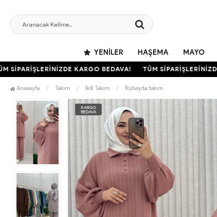
YENILER
HAŞEMA
MAYO
SİPARİŞLERİNİZDE KARGO BEDAVA!
TÜM SİPARİŞLERİNİZDE 
Anasayfa
Takım
İkili Takım
Rübeyda takım
KARGO
BEDAVA