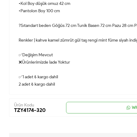
•Kol Boy düşük omuz 42 cm
•Pantolon Boy 100 cm
?Sıtandart beden Göğüs 72 cm Tunik Basen 72 cm Pazu 28 cm P
Renkler | kahve kamel zümrüt gül taş rengi mint füme siyah indi
✅Değişim Mevcut
❌Ürünlerimizde İade Yoktur
✅1 adet ₺ kargo dahil
2 adet ₺ kargo dahil
Ürün Kodu
Wh
TZY4174-320