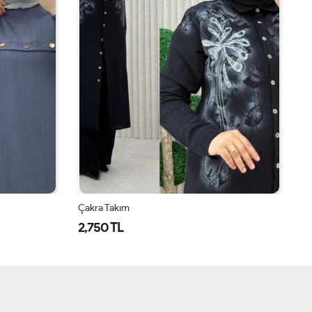
Çakra Takım
Ça
2,750 TL
2