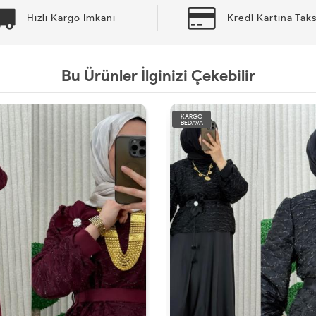
Hızlı Kargo İmkanı
Kredi Kartına Taks
Bu Ürünler İlginizi Çekebilir
KARGO
BEDAVA