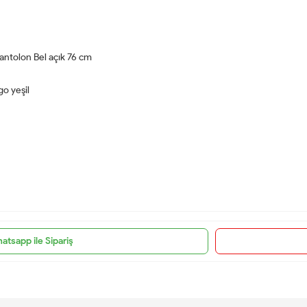
antolon Bel açık 76 cm
go yeşil
atsapp ile Sipariş