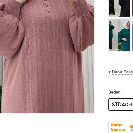
+
Daha Fazla
Beden
STD40-