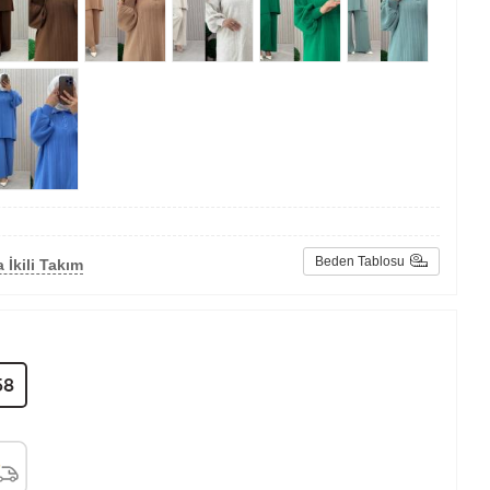
Beden Tablosu
 İkili Takım
58