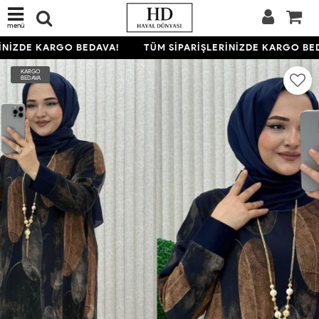
menü
NİZDE KARGO BEDAVA!
TÜM SİPARİŞLERİNİZDE KARGO BED
KARGO
BEDAVA