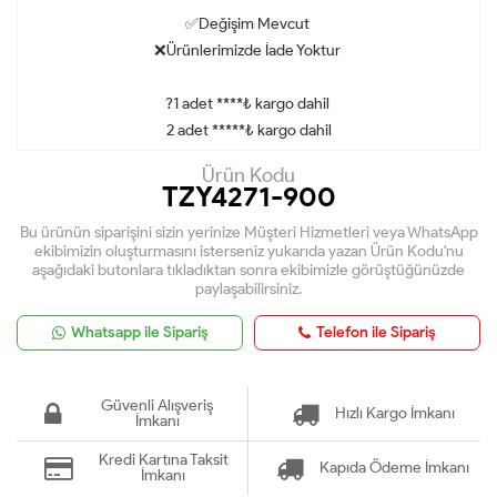
✅Değişim Mevcut
❌Ürünlerimizde İade Yoktur
?1 adet ****₺ kargo dahil
2 adet *****₺ kargo dahil
Ürün Kodu
TZY4271-900
Bu ürünün siparişini sizin yerinize Müşteri Hizmetleri veya WhatsApp
ekibimizin oluşturmasını isterseniz yukarıda yazan Ürün Kodu'nu
aşağıdaki butonlara tıkladıktan sonra ekibimizle görüştüğünüzde
paylaşabilirsiniz.
Whatsapp ile Sipariş
Telefon ile Sipariş
Güvenli Alışveriş
Hızlı Kargo İmkanı
İmkanı
Kredi Kartına Taksit
Kapıda Ödeme İmkanı
İmkanı