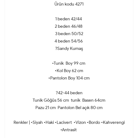
Ürün kodu 4271
1 beden 42/44
2 beden 46/48
3 beden 50/52
4 beden 54/56
?Sandy Kumaş
•Tunik Boy 99 cm
•Kol Boy 62 cm
•Pantolon Boy 104 cm
?42-44 beden
Tunik Göğüs 56 cm tunik Basen 64cm
Pazu 21 cm Pantolon Bel açık 80 cm
Renkler | •Siyah •Haki •Lacivert •Vizon •Bordo •Kahverengi
•Antrasit