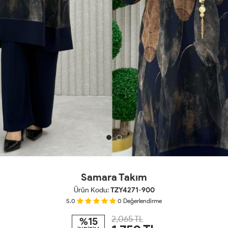
Samara Takım
Ürün Kodu:
TZY4271-900
5.0
0
Değerlendirme
2,065 TL
%15