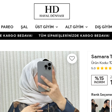
PAREO
ŞAL
ÜST GIYIM
ALT GIYIM
DIŞ GIYI
KARGO BEDAVA!
TÜM SİPARİŞLERİNİZDE KARGO BEDAVA!
T
Samara 
Ürün Kodu:
T
5.0
2
%15
İNDİRİM
Renk Seçenek