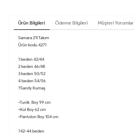
Ürün Bilgileri
Ödeme Bilgileri
Müşteri Yorumlar
Samara 2’li Takım
Ürün kodu 4271
1 beden 42/44
2 beden 46/48
3 beden 50/52
4 beden 54/56
?Sandy Kumaş
•Tunik Boy 99 cm
•Kol Boy 62 cm
•Pantolon Boy 104 cm
?42-44 beden