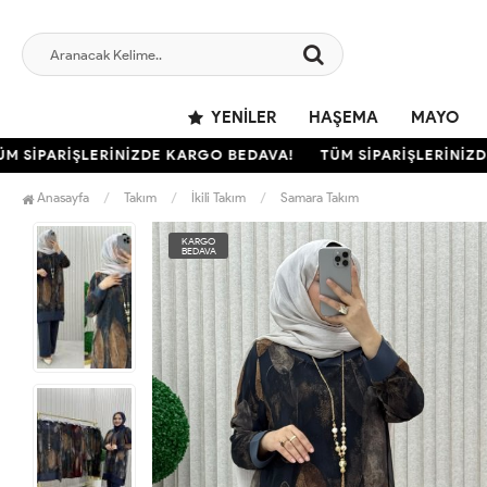
YENILER
HAŞEMA
MAYO
SİPARİŞLERİNİZDE KARGO BEDAVA!
TÜM SİPARİŞLERİNİZDE 
Anasayfa
Takım
İkili Takım
Samara Takım
KARGO
BEDAVA