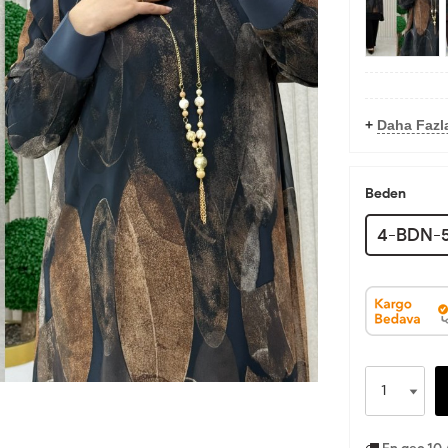
+
Daha Fazla
Beden
4-BDN-