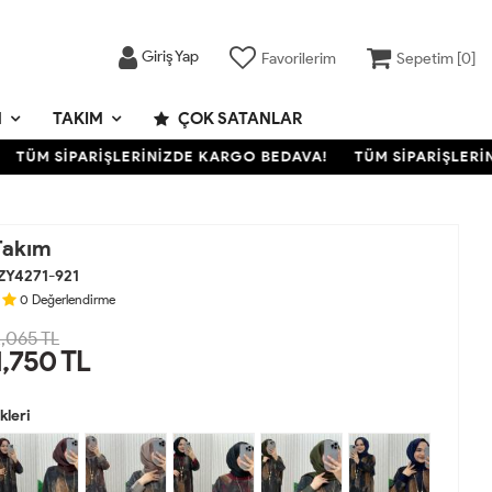
Giriş Yap
Favorilerim
Sepetim [
0
]
M
TAKIM
ÇOK SATANLAR
ÜM SİPARİŞLERİNİZDE KARGO BEDAVA!
TÜM SİPARİŞLERİNİZ
Takım
ZY4271-921
0
Değerlendirme
,065 TL
1,750
TL
leri