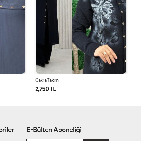
Çakra Takım
Ça
2,750 TL
2
riler
E-Bülten Aboneliği