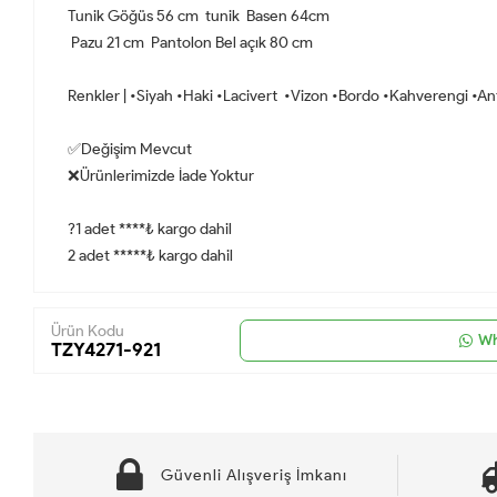
Tunik Göğüs 56 cm tunik Basen 64cm
Pazu 21 cm Pantolon Bel açık 80 cm
Renkler | •Siyah •Haki •Lacivert •Vizon •Bordo •Kahverengi •An
✅Değişim Mevcut
❌Ürünlerimizde İade Yoktur
?1 adet ****₺ kargo dahil
2 adet *****₺ kargo dahil
Ürün Kodu
Wh
TZY4271-921
Güvenli Alışveriş İmkanı