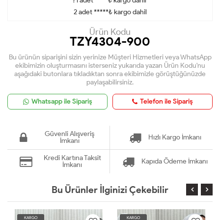
?1 adet ****₺ kargo dahil
2 adet *****₺ kargo dahil
Ürün Kodu
TZY4304-900
Bu ürünün siparişini sizin yerinize Müşteri Hizmetleri veya WhatsApp
ekibimizin oluşturmasını isterseniz yukarıda yazan Ürün Kodu'nu
aşağıdaki butonlara tıkladıktan sonra ekibimizle görüştüğünüzde
paylaşabilirsiniz.
Whatsapp ile Sipariş
Telefon ile Sipariş
Güvenli Alışveriş
Hızlı Kargo İmkanı
İmkanı
Kredi Kartına Taksit
Kapıda Ödeme İmkanı
İmkanı
Bu Ürünler İlginizi Çekebilir
KARGO
KARGO