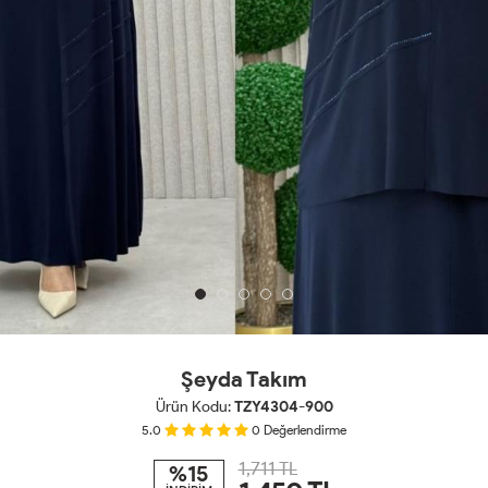
Şeyda Takım
Ürün Kodu:
TZY4304-900
5.0
0
Değerlendirme
1,711 TL
%15