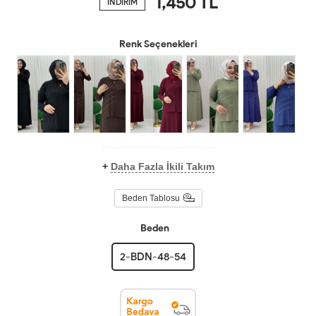
1,450
TL
İNDİRİM
Renk Seçenekleri
+
Daha Fazla İkili Takım
Beden Tablosu
Beden
2-BDN-48-54