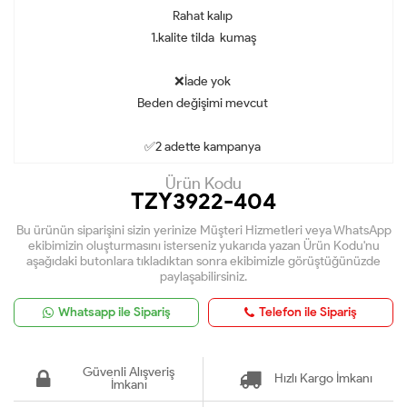
Rahat kalıp
1.kalite tilda kumaş
❌İade yok
Beden değişimi mevcut
✅2 adette kampanya
Ürün Kodu
TZY3922-404
Bu ürünün siparişini sizin yerinize Müşteri Hizmetleri veya WhatsApp
ekibimizin oluşturmasını isterseniz yukarıda yazan Ürün Kodu'nu
aşağıdaki butonlara tıkladıktan sonra ekibimizle görüştüğünüzde
paylaşabilirsiniz.
Whatsapp ile Sipariş
Telefon ile Sipariş
Güvenli Alışveriş
Hızlı Kargo İmkanı
İmkanı