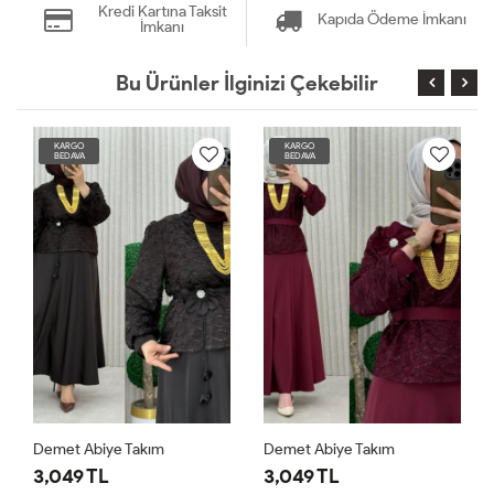
Kredi Kartına Taksit
Kapıda Ödeme İmkanı
İmkanı
Bu Ürünler İlginizi Çekebilir
KARGO
KARGO
BEDAVA
BEDAVA
Demet Abiye Takım
Demet Abiye Takım
3,049 TL
3,049 TL