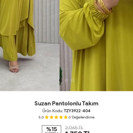
Suzan Pantolonlu Takım
Ürün Kodu:
TZY3922-404
5.0
0
Değerlendirme
2,065 TL
%15