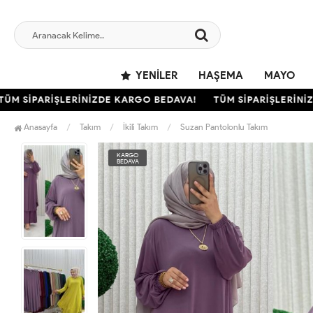
YENILER
HAŞEMA
MAYO
 SİPARİŞLERİNİZDE KARGO BEDAVA!
TÜM SİPARİŞLERİNİZDE
Anasayfa
Takım
İkili Takım
Suzan Pantolonlu Takım
KARGO
BEDAVA