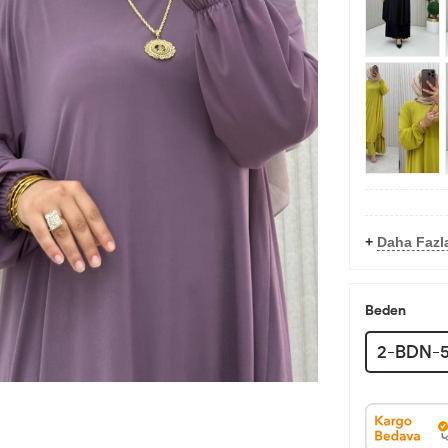
+
Daha Fazla
Beden
2-BDN-