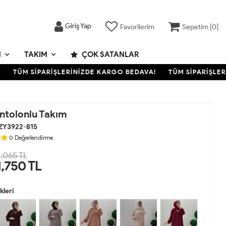
Giriş Yap
Favorilerim
Sepetim [
0
]
M
TAKIM
ÇOK SATANLAR
TÜM SİPARİŞLERİNİZDE KARGO BEDAVA!
TÜM SİPARİŞLERİN
ntolonlu Takım
ZY3922-815
0
Değerlendirme
,065 TL
1,750
TL
leri