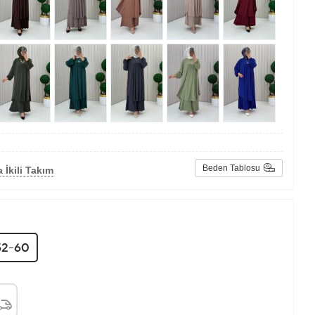
Beden Tablosu
 İkili Takım
52-60