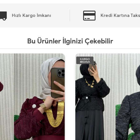
Hızlı Kargo İmkanı
Kredi Kartına Taks
Bu Ürünler İlginizi Çekebilir
KARGO
BEDAVA