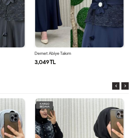
Demet Abiye Takım
Mü
3,049 TL
1
KARGO
BEDAVA