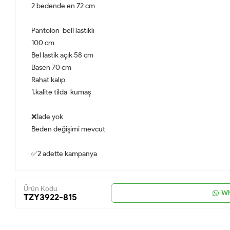
2 bedende en 72 cm
Pantolon beli lastıklı
100 cm
Bel lastik açık 58 cm
Basen 70 cm
Rahat kalıp
1.kalite tilda kumaş
❌İade yok
Beden değişimi mevcut
✅2 adette kampanya
Ürün Kodu
Wh
TZY3922-815