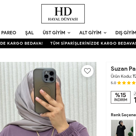
PAREO
ŞAL
ÜST GIYIM
ALT GIYIM
DIŞ GIYI
 KARGO BEDAVA!
TÜM SİPARİŞLERİNİZDE KARGO BEDAVA!
Suzan Pa
Ürün Kodu:
T
5.0
2
%15
İNDİRİM
Renk Seçenek