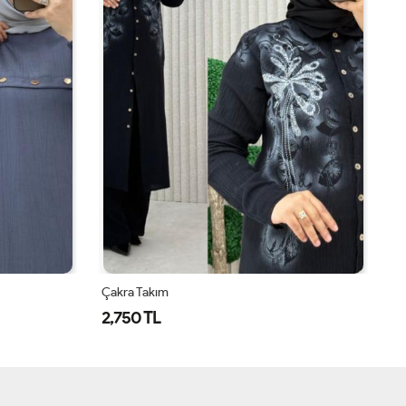
Çakra Takım
Ça
2,750 TL
2