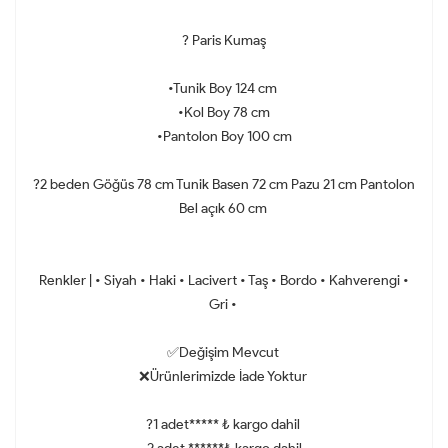
? Paris Kumaş
•Tunik Boy 124 cm
•Kol Boy 78 cm
•Pantolon Boy 100 cm
?2 beden Göğüs 78 cm Tunik Basen 72 cm Pazu 21 cm Pantolon
Bel açık 60 cm
Renkler | • Siyah • Haki • Lacivert • Taş • Bordo • Kahverengi •
Gri •
✅Değişim Mevcut
❌Ürünlerimizde İade Yoktur
?1 adet***** ₺ kargo dahil