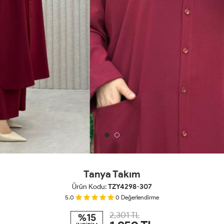
Tanya Takım
Ürün Kodu:
TZY4298-307
5.0
0
Değerlendirme
2,301 TL
%15