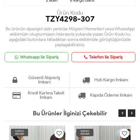
2 adet ******₺ kargo dahil
Ürün Kodu
TZY4298-307
Bu ürünün siparişini sizin yerinize Müşteri Hizmetleri veya WhatsApp
ekibimizin oluşturmasını isterseniz yukarıda yazan Ürün Kodu'nu
aşağıdaki butonlara tıkladıktan sonra ekibimizle görüştüğünüzde
paylaşabilirsiniz.
Whatsapp ile Sipariş
Telefon ile Sipariş
Güvenli Alışveriş
Hızlı Kargo İmkanı
İmkanı
Kredi Kartına Taksit
Kapıda Ödeme İmkanı
İmkanı
Bu Ürünler İlginizi Çekebilir
KARGO
KARGO
BEDAVA
BEDAVA