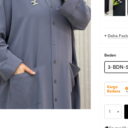
+
Daha Fazla
Beden
3-BDN-5