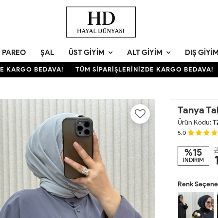
PAREO
ŞAL
ÜST GIYIM
ALT GIYIM
DIŞ GIYI
KARGO BEDAVA!
TÜM SİPARİŞLERİNİZDE KARGO BEDAVA!
T
Tanya Ta
Ürün Kodu:
T
5.0
2
%15
İNDİRİM
Renk Seçenek