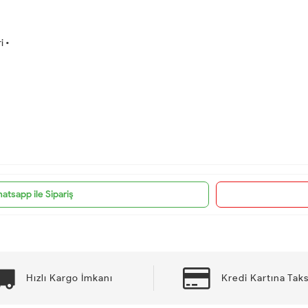
i •
atsapp ile Sipariş
Hızlı Kargo İmkanı
Kredi Kartına Taks