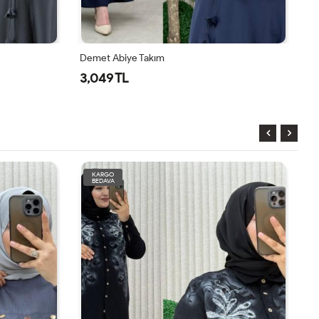
Demet Abiye Takım
Mü
3,049 TL
1
KARGO
BEDAVA