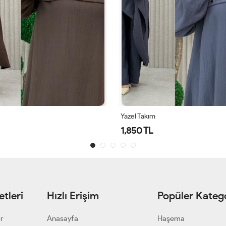
Yazel Takım
1,850 TL
tleri
Hızlı Erişim
Popüler Katego
ar
Anasayfa
Haşema