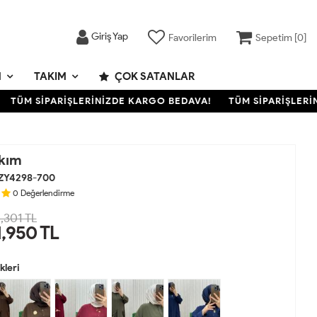
Giriş Yap
Favorilerim
Sepetim [
0
]
M
TAKIM
ÇOK SATANLAR
ÜM SİPARİŞLERİNİZDE KARGO BEDAVA!
TÜM SİPARİŞLERİNİZ
kım
ZY4298-700
0
Değerlendirme
,301 TL
1,950
TL
leri