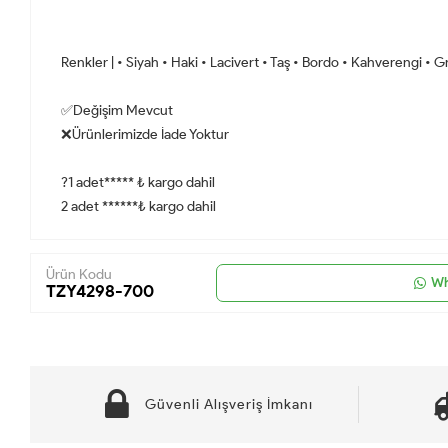
Renkler | • Siyah • Haki • Lacivert • Taş • Bordo • Kahverengi • Gr
✅Değişim Mevcut
❌Ürünlerimizde İade Yoktur
?1 adet***** ₺ kargo dahil
2 adet ******₺ kargo dahil
Ürün Kodu
Wh
TZY4298-700
Güvenli Alışveriş İmkanı