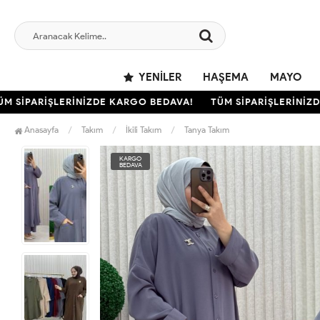
YENILER
HAŞEMA
MAYO
SİPARİŞLERİNİZDE KARGO BEDAVA!
TÜM SİPARİŞLERİNİZDE 
Anasayfa
Takım
İkili Takım
Tanya Takım
KARGO
BEDAVA