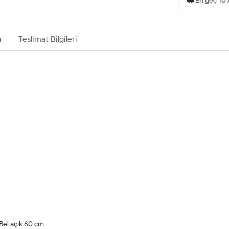
En geç 10 
ı
Teslimat Bilgileri
Bel açık 60 cm