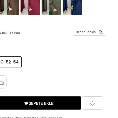
Beden Tablosu
 İkili Takım
0-52-54
SEPETE EKLE