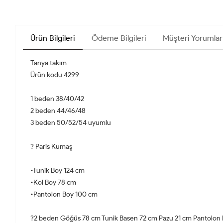
Ürün Bilgileri
Ödeme Bilgileri
Müşteri Yorumlar
Tanya takım
Ürün kodu 4299
1 beden 38/40/42
2 beden 44/46/48
3 beden 50/52/54 uyumlu
? Paris Kumaş
•Tunik Boy 124 cm
•Kol Boy 78 cm
•Pantolon Boy 100 cm
?2 beden Göğüs 78 cm Tunik Basen 72 cm Pazu 21 cm Pantolon 