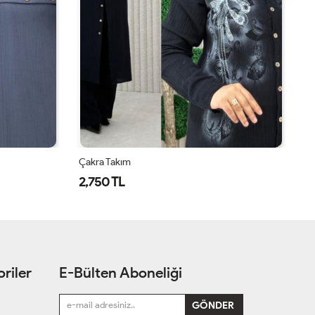
Çakra Takım
Ça
2,750 TL
2
riler
E-Bülten Aboneliği